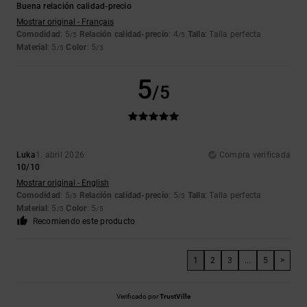
Buena relación calidad-precio
Mostrar original - Français
Comodidad
: 5
Relación calidad-precio
: 4
Talla
: Talla perfecta
/5
/5
Material
: 5
Color
: 5
/5
/5
5
/5
Luka
1. abril 2026
Compra verificada
10/10
Mostrar original - English
Comodidad
: 5
Relación calidad-precio
: 5
Talla
: Talla perfecta
/5
/5
Material
: 5
Color
: 5
/5
/5
Recomiendo este producto
1
2
3
...
5
>
Verificado por
TrustVille