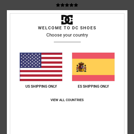
Ramon
1. julio 2026
Compra verificada
Unas zapatillas muy bonitas
WELCOME TO DC SHOES
Mostrar original - Deutsch
Choose your country
Comodidad
: 5
Relación calidad-precio
: 5
Talla
: Talla perfecta
/5
/5
Material
: 5
Color
: 5
/5
/5
Recomiendo este producto
5
/5
US SHIPPING ONLY
ES SHIPPING ONLY
Robert
18. junio 2026
Compra verificada
VIEW ALL COUNTRIES
Unas zapatillas geniales y se camina de maravilla
Mostrar original - Dutch
Comodidad
: 5
Relación calidad-precio
: 5
Talla
: Talla perfecta
/5
/5
Material
: 5
Color
: 5
/5
/5
Recomiendo este producto