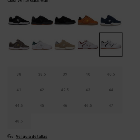
White/black/gum
Color
Bolsos &
respuestas a
Mochilas
las
preguntas
más
Carteras
frecuentes y
accede a
nuestro
formulario
de contacto.
Consultar
las FAQ
38
38.5
39
40
40.5
41
42
42.5
43
44
44.5
45
46
46.5
47
48.5
Ver guía de tallas