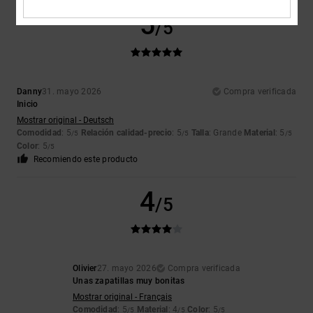
5
/5
Danny
31. mayo 2026
Compra verificada
Inicio
Mostrar original - Deutsch
Comodidad
: 5
Relación calidad-precio
: 5
Talla
: Grande
Material
: 5
/5
/5
/5
Color
: 5
/5
Recomiendo este producto
4
/5
Olivier
27. mayo 2026
Compra verificada
Unas zapatillas muy bonitas
Mostrar original - Français
Comodidad
: 5
Material
: 4
Color
: 5
/5
/5
/5