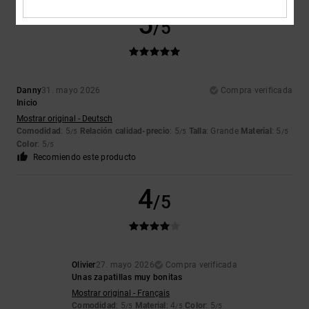
5
/5
Danny
31. mayo 2026
Compra verificada
Inicio
Mostrar original - Deutsch
Comodidad
: 5
Relación calidad-precio
: 5
Talla
: Grande
Material
: 5
/5
/5
/5
Color
: 5
/5
Recomiendo este producto
4
/5
Olivier
27. mayo 2026
Compra verificada
Unas zapatillas muy bonitas
Mostrar original - Français
Comodidad
: 5
Material
: 4
Color
: 5
/5
/5
/5