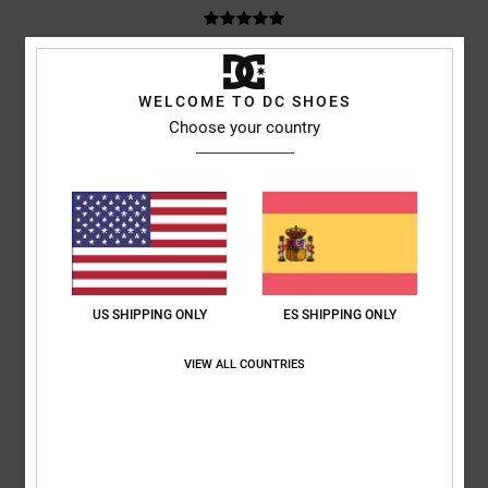
Ramon
1. julio 2026
Compra verificada
Unas zapatillas muy bonitas
WELCOME TO DC SHOES
Mostrar original - Deutsch
Choose your country
Comodidad
: 5
Relación calidad-precio
: 5
Talla
: Talla perfecta
/5
/5
Material
: 5
Color
: 5
/5
/5
Recomiendo este producto
5
/5
US SHIPPING ONLY
ES SHIPPING ONLY
Robert
18. junio 2026
Compra verificada
VIEW ALL COUNTRIES
Unas zapatillas geniales y se camina de maravilla
Mostrar original - Dutch
Comodidad
: 5
Relación calidad-precio
: 5
Talla
: Talla perfecta
/5
/5
Material
: 5
Color
: 5
/5
/5
Recomiendo este producto