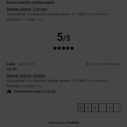
Buena relación calidad-precio
Mostrar original - Français
Comodidad
: 5
Relación calidad-precio
: 4
Talla
: Talla perfecta
/5
/5
Material
: 5
Color
: 5
/5
/5
5
/5
Luka
1. abril 2026
Compra verificada
10/10
Mostrar original - English
Comodidad
: 5
Relación calidad-precio
: 5
Talla
: Talla perfecta
/5
/5
Material
: 5
Color
: 5
/5
/5
Recomiendo este producto
1
2
3
...
5
>
Verificado por
TrustVille