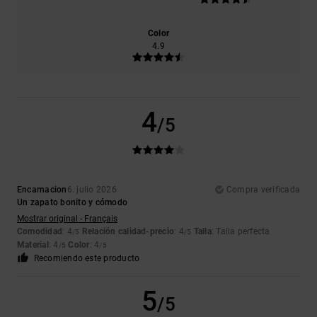
Color
4.9
4
/5
Encarnacion
6. julio 2026
Compra verificada
Un zapato bonito y cómodo
Mostrar original - Français
Comodidad
: 4
Relación calidad-precio
: 4
Talla
: Talla perfecta
/5
/5
Material
: 4
Color
: 4
/5
/5
Recomiendo este producto
5
/5