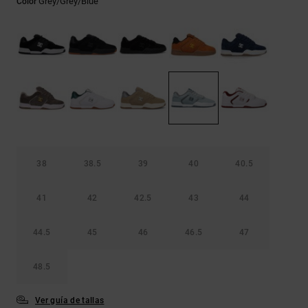
Grey/grey/blue
Color
Bolsos &
respuestas a
Mochilas
las
preguntas
más
Carteras
frecuentes y
accede a
nuestro
formulario
de contacto.
Consultar
las FAQ
38
38.5
39
40
40.5
41
42
42.5
43
44
44.5
45
46
46.5
47
48.5
Ver guía de tallas