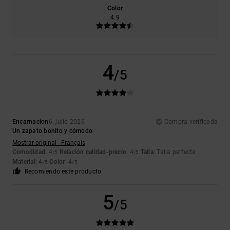
Color
4.9
4
/5
Encarnacion
6. julio 2026
Compra verificada
Un zapato bonito y cómodo
Mostrar original - Français
Comodidad
: 4
Relación calidad-precio
: 4
Talla
: Talla perfecta
/5
/5
Material
: 4
Color
: 4
/5
/5
Recomiendo este producto
5
/5