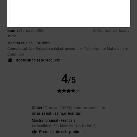
5
/5
Danny
31. mayo 2026
Compra verificada
Inicio
Mostrar original - Deutsch
Comodidad
: 5
Relación calidad-precio
: 5
Talla
: Grande
Material
: 5
/5
/5
/5
Color
: 5
/5
Recomiendo este producto
4
/5
Olivier
27. mayo 2026
Compra verificada
Unas zapatillas muy bonitas
Mostrar original - Français
Comodidad
: 5
Material
: 4
Color
: 5
/5
/5
/5
Recomiendo este producto