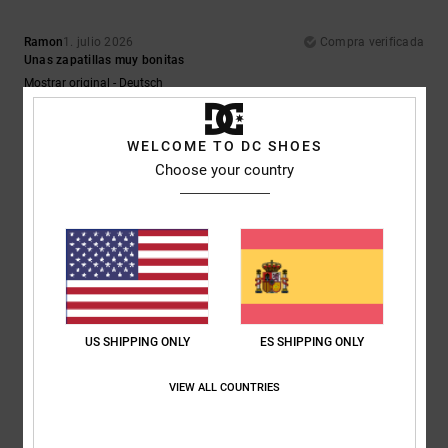
Ramon
1. julio 2026
Compra verificada
Unas zapatillas muy bonitas
Mostrar original - Deutsch
Comodidad
: 5
Relación calidad-precio
: 5
Talla
: Talla perfecta
/5
/5
Material
: 5
Color
: 5
/5
/5
Recomiendo este producto
WELCOME TO DC SHOES
Choose your country
5
/5
Robert
18. junio 2026
Compra verificada
Unas zapatillas geniales y se camina de maravilla
Mostrar original - Dutch
US SHIPPING ONLY
ES SHIPPING ONLY
Comodidad
: 5
Relación calidad-precio
: 5
Talla
: Talla perfecta
/5
/5
Material
: 5
Color
: 5
/5
/5
VIEW ALL COUNTRIES
Recomiendo este producto