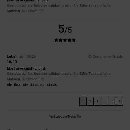
Mostrar original - Français
Comodidad
: 5
Relación calidad-precio
: 4
Talla
: Talla perfecta
/5
/5
Material
: 5
Color
: 5
/5
/5
5
/5
Luka
1. abril 2026
Compra verificada
10/10
Mostrar original - English
Comodidad
: 5
Relación calidad-precio
: 5
Talla
: Talla perfecta
/5
/5
Material
: 5
Color
: 5
/5
/5
Recomiendo este producto
1
2
3
...
5
>
Verificado por
TrustVille