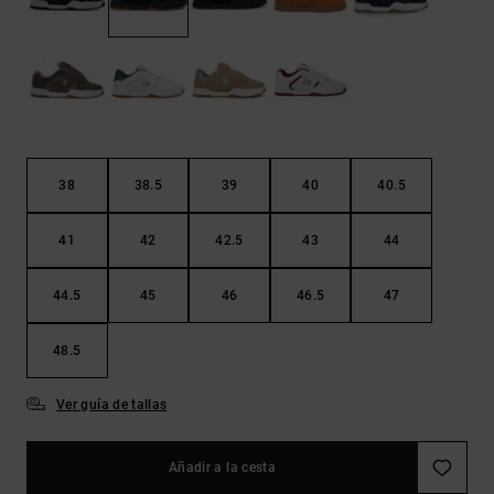
Bolsos &
respuestas a
Mochilas
las
preguntas
más
Carteras
frecuentes y
accede a
nuestro
formulario
de contacto.
38
38.5
39
40
40.5
Consultar
las FAQ
41
42
42.5
43
44
44.5
45
46
46.5
47
48.5
Ver guía de tallas
Añadir a la cesta