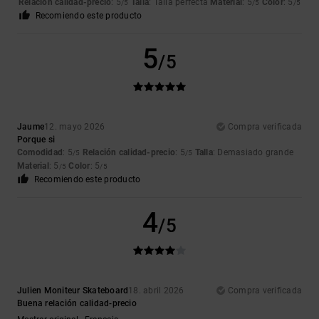
Relación calidad-precio
: 5
Talla
: Talla perfecta
Material
: 5
Color
: 5
/5
/5
/5
Recomiendo este producto
5
/5
Jaume
12. mayo 2026
Compra verificada
Porque si
Comodidad
: 5
Relación calidad-precio
: 5
Talla
: Demasiado grande
/5
/5
Material
: 5
Color
: 5
/5
/5
Recomiendo este producto
4
/5
Julien Moniteur Skateboard
18. abril 2026
Compra verificada
Buena relación calidad-precio