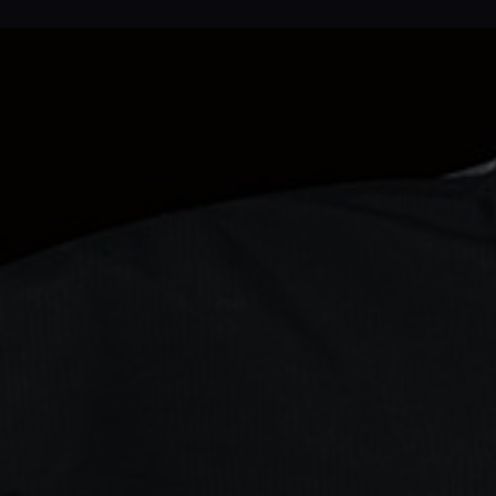
Bolsos &
respuestas a
Mochilas
las
preguntas
más
Carteras
frecuentes y
accede a
nuestro
formulario
de contacto.
Consultar
las FAQ