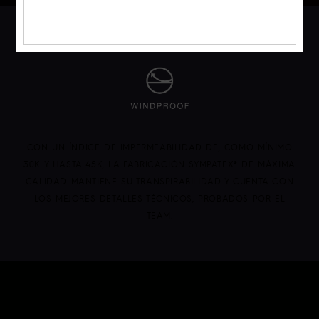
CON UN ÍNDICE DE IMPERMEABILIDAD DE, COMO MÍNIMO
30K Y HASTA 45K, LA FABRICACIÓN SYMPATEX® DE MÁXIMA
CALIDAD MANTIENE SU TRANSPIRABILIDAD Y CUENTA CON
LOS MEJORES DETALLES TÉCNICOS, PROBADOS POR EL
TEAM.