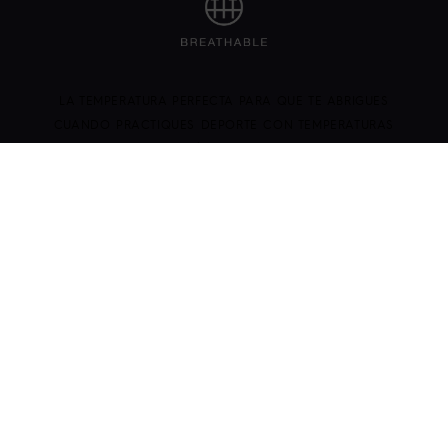
LA TEMPERATURA PERFECTA PARA QUE TE ABRIGUES
CUANDO PRACTIQUES DEPORTE CON TEMPERATURAS
BAJAS. LA TECNOLOGÍA SYMPATEX® TE OFRECE UNA
CALIDEZ QUE RESISTE LAS VENTISCAS PARA QUE PUEDAS
SEGUIR HACIENDO EJERCICIO A TOPE.