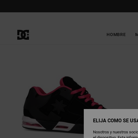
Pasar
a
la
información
del
producto
HOMBRE
ELIJA CÓMO SE US
Nosotros y nuestros socio
el dispositivo. Esta info