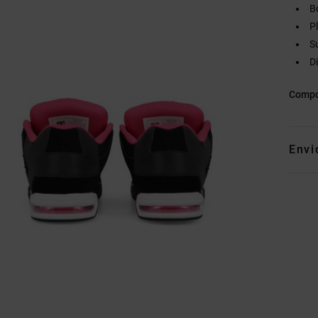
B
P
S
D
Compo
Envi