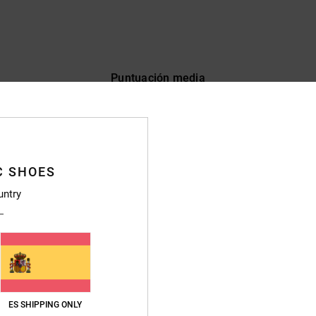
Puntuación media
4.7
/5
basado en
37 reseñas verificadas
desde febrero 2026
C SHOES
El 73% de nuestros clientes recomiendan este producto
untry
lación calidad-precio
Talla
Material
4.4
4.7
Demasiado pequeño
Demasiado grande
6
ES SHIPPING ONLY