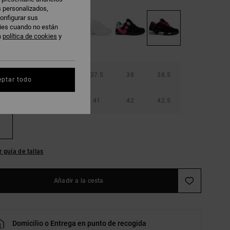
s personalizados,
onfigurar sus
kies cuando no están
a
política de cookies
y
36.5
37
37.5
38
38.5
eptar todo
40
40.5
41
42
42.5
r guía de tallas
Añadir a la cesta
Domicilio o Entrega en punto de recogida