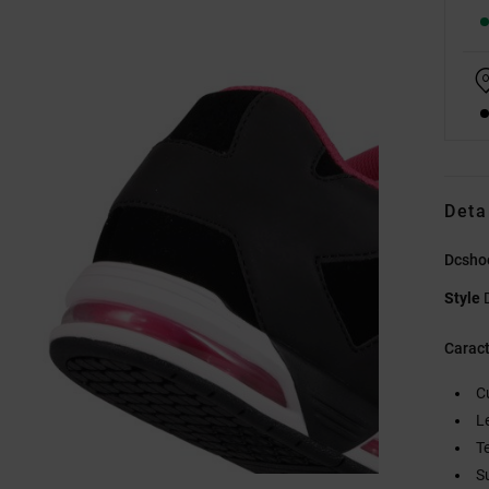
Deta
Dcsho
Style
Caract
C
L
Te
S