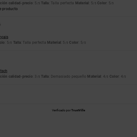
ción calidad-precio
: 5
Talla
: Talla perfecta
Material
: 5
Color
: 5
/5
/5
/5
e producto
6
ançais
cio
: 5
Talla
: Talla perfecta
Material
: 5
Color
: 5
/5
/5
/5
utsch
ción calidad-precio
: 3
Talla
: Demasiado pequeño
Material
: 4
Color
: 4
/5
/5
/5
Verificado por
TrustVille