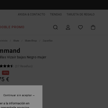
AYUDA & CONTACTO
TIENDAS
TARJETA DE REGALO
DOBLE PROMO
 inicio
Skate
Skate Shop
Zapatillas
mmand
llas Vizair bajas Negro mujer
(37 Reseñas)
€
55%
75 €
AS
 PROMO -25% EXTRA
Continuar sin aceptar
er a la información en
lack/black/pink
: presentarle anuncios