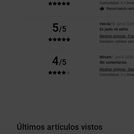
Comodidad
: 4
Rela
/5
Recomiendo est
5
Henda
18. junio 202
/5
Es justo mi estilo
Mostrar original - Fr
Relación calidad-pre
4
Miriam
7. junio 2026
/5
Sin comentarios
Mostrar original - De
Comodidad
: 3
Rela
/5
Últimos artículos vistos