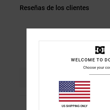
Reseñas de los clientes
WELCOME TO D
Choose your co
Comodidad
Re
4.3
Pascal
10. julio 202
5
US SHIPPING ONLY
/5
Soy fan