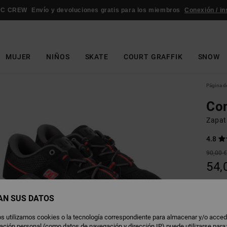
DC CREW
Envío y devoluciones gratis para los miembros
Conexión / in
MUJER
NIÑOS
SKATE
COURT GRAFFIK
SNOW
Página de
Con
Zapat
4.8
90,00 
54,
OFERT
AN SUS DATOS
B
Color
s utilizamos cookies o la tecnología correspondiente para almacenar y/o acced
rmación personal (como datos de navegación y dirección IP) puede utilizarse para