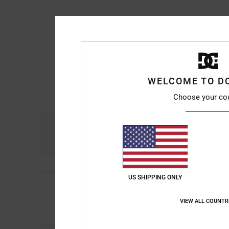
WELCOME TO D
Choose your co
Comodidad
Re
4.7
US SHIPPING ONLY
5
/5
Kevin Alejandro
9. j
Nuy bueni
VIEW ALL COUNTR
Comodidad
: 5
Rela
/5