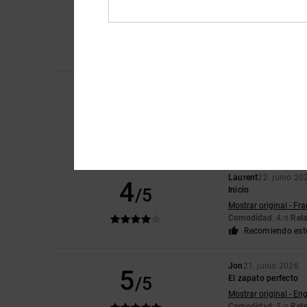
4
Niek
9. julio 2026
/5
¿Sería
Mostrar original - Du
Comodidad
: 3
Tall
/5
Elsa
30. junio 2026
5
/5
bonito, ligero, perfe
Mostrar original - Fr
Comodidad
: 5
Rela
/5
Recomiendo est
Laurent
22. junio 20
4
/5
Inicio
Mostrar original - Fr
Comodidad
: 4
Rela
/5
Recomiendo est
Jon
21. junio 2026
5
/5
El zapato perfecto
Mostrar original - Eng
Comodidad
: 5
Rela
/5