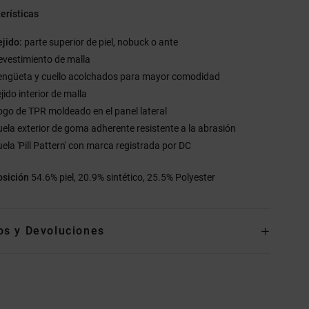
erísticas
ejido:
parte superior de piel, nobuck o ante
evestimiento de malla
engüeta y cuello acolchados para mayor comodidad
jido interior de malla
ogo de TPR moldeado en el panel lateral
uela exterior de goma adherente resistente a la abrasión
uela 'Pill Pattern' con marca registrada por DC
sición
54.6% piel, 20.9% sintético, 25.5% Polyester
os y Devoluciones