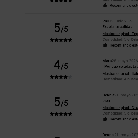
Recomiendo est
Paul
6. junio 2026
5
/5
Excelente calidad
Mostrar original - Eng
Comodidad
: 5
Rela
/5
Recomiendo est
4
Mara
28. mayo 2026
/5
¿Por qué se adapta 
Mostrar original - Ita
Comodidad
: 4
Rela
/5
Dennis
21. mayo 20
5
/5
bien
Mostrar original - De
Comodidad
: 5
Rela
/5
Recomiendo est
Dennis
21. mayo 20