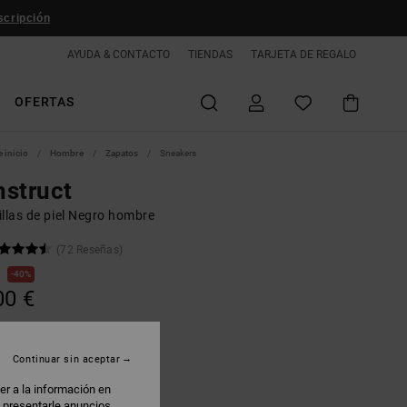
scripción
AYUDA & CONTACTO
TIENDAS
TARJETA DE REGALO
OFERTAS
 inicio
Hombre
Zapatos
Sneakers
struct
illas de piel Negro hombre
(72 Reseñas)
€
40%
00 €
AS
Continuar sin aceptar
lack/red
er a la información en
: presentarle anuncios