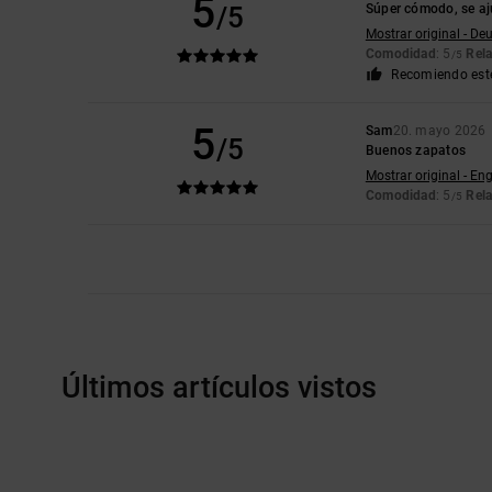
5
/5
Súper cómodo, se aju
Mostrar original - De
Comodidad
: 5
Rela
/5
Recomiendo est
5
Sam
20. mayo 2026
/5
Buenos zapatos
Mostrar original - Eng
Comodidad
: 5
Rela
/5
Últimos artículos vistos