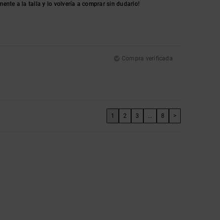
nte a la talla y lo volvería a comprar sin dudarlo!
Compra verificada
1
2
3
...
8
>