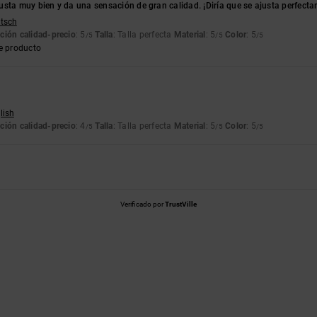
sta muy bien y da una sensación de gran calidad. ¡Diría que se ajusta perfectame
utsch
ción calidad-precio
: 5
Talla
: Talla perfecta
Material
: 5
Color
: 5
/5
/5
/5
e producto
lish
ción calidad-precio
: 4
Talla
: Talla perfecta
Material
: 5
Color
: 5
/5
/5
/5
Verificado por
TrustVille