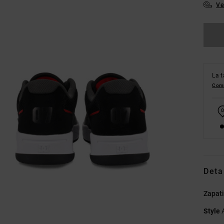
Ve
La t
Comp
Deta
Zapati
Style