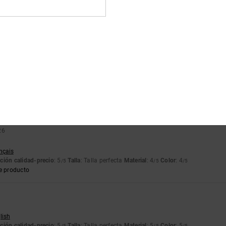
tch
a
: Pequeño
Material
: 5
Color
: 5
/5
/5
cto para el verano
ançais
ción calidad-precio
: 5
Talla
: Talla perfecta
Color
: 5
/5
/5
e producto
26
ançais
ción calidad-precio
: 5
Talla
: Talla perfecta
Material
: 4
Color
: 4
/5
/5
/5
e producto
lish
ción calidad-precio
: 5
Talla
: Talla perfecta
Material
: 5
Color
: 5
/5
/5
/5