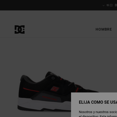
Pasar
a
🤟🏻
la
información
del
producto
HOMBRE
ELIJA CÓMO SE US
Nosotros y nuestros socio
el dispositivo. Esta info