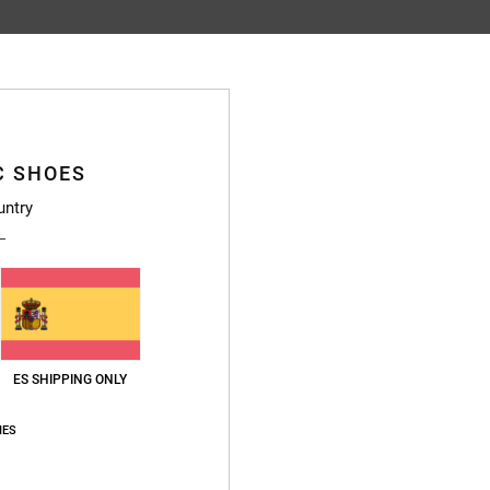
Puntuación media
4.8
/5
C SHOES
basado en
72 reseñas verificadas
desde octubre 2025
untry
El 85% de nuestros clientes recomiendan este producto
lación calidad-precio
Talla
Material
4.8
4.8
Demasiado pequeño
Demasiado grande
ES SHIPPING ONLY
ulio 2026
IES
ción calidad-precio
: 5
Talla
: Talla perfecta
Material
: 5
Color
: 5
/5
/5
/5