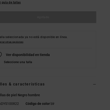
r guía de tallas
Agotado
alla seleccionada ya no está disponible en línea.
rar otras opciones
Ver disponibilidad en tienda
Seleccione una talla
lles & características
llas de piel Negro hombre
ADYS100822
Código de color
blr