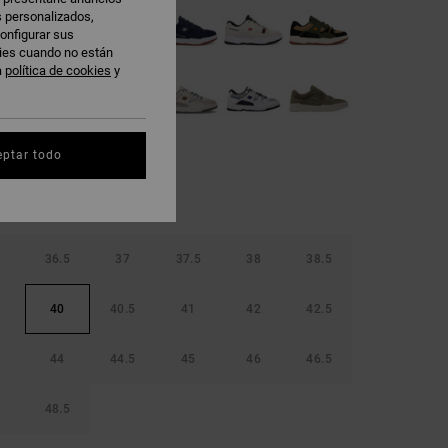
s personalizados,
onfigurar sus
kies cuando no están
a
política de cookies
y
eptar todo
36.5
37
37.5
38
38.5
40
40.5
41
42
42.5
44
44.5
45
46
46.5
48.5