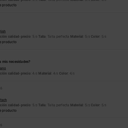
e producto
lish
ción calidad-precio
: 5
Talla
: Talla perfecta
Material
: 5
Color
: 5
/5
/5
/5
e producto
a mis necesidades?
liano
ción calidad-precio
: 4
Material
: 4
Color
: 4
/5
/5
/5
26
utsch
ción calidad-precio
: 5
Talla
: Talla perfecta
Material
: 5
Color
: 5
/5
/5
/5
e producto
26