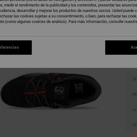
s, medir el rendimiento de la publicidad y los contenidos, presentar las anuncio
udiencia, desarrollar y mejorar los productos de nuestros socios. Usted puede c
echazar las cookies sujetas a su consentimiento, o bien, para rechazar las coo
nto (como algunas cookies de análisis). Para más información, consulte nuestr
eferencias
Ac
36
39
43
47