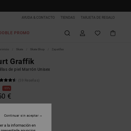
AYUDA & CONTACTO
TIENDAS
TARJETA DE REGALO
DOBLE PROMO
 inicio
Skate
Skate Shop
Zapatillas
rt Graffik
llas de piel Marrón Unisex
(59 Reseñas)
€
55%
50 €
AS
 PROMO -25% EXTRA
Continuar sin aceptar
er a la información en
rown/white
: presentarle anuncios