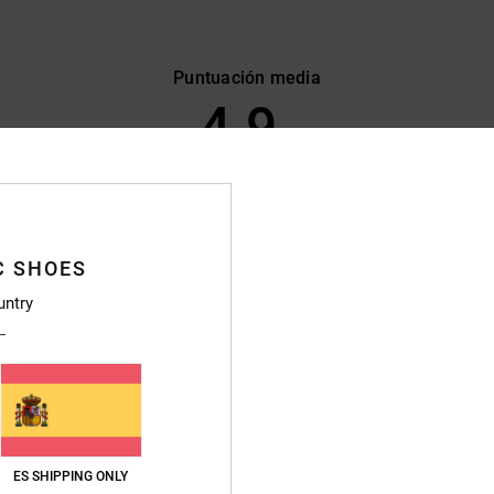
Puntuación media
4.9
/5
basado en
59 reseñas verificadas
desde febrero 2026
El 85% de nuestros clientes recomiendan este producto
C SHOES
lación calidad-precio
Talla
Material
untry
4.6
4.8
Demasiado pequeño
Demasiado grande
26
ción calidad-precio
: 4
Material
: 5
Color
: 5
/5
/5
/5
ES SHIPPING ONLY