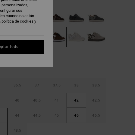
s personalizados,
onfigurar sus
kies cuando no están
a
política de cookies
y
eptar todo
36.5
37
37.5
38
38.5
40
40.5
41
42
42.5
44
44.5
45
46
46.5
48.5