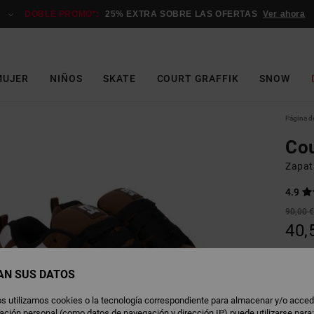
DOBLE PROMO*:
25% EXTRA SOBRE LAS OFERTAS
Ver ahora
MUJER
NIÑOS
SKATE
COURT GRAFFIK
SNOW
Página de
Cou
Zapati
4.9
90,00 
40,
OFERT
DOBLE
AN SUS DATOS
s utilizamos cookies o la tecnología correspondiente para almacenar y/o acced
B
Color
rmación personal (como datos de navegación y dirección IP) puede utilizarse para