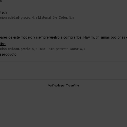
26
utsch
ción calidad-precio
: 4
Material
: 5
Color
: 5
/5
/5
/5
pares de este modelo y siempre vuelvo a comprarlos. Hay muchísimas opciones de
lish
ción calidad-precio
: 5
Talla
: Talla perfecta
Color
: 4
/5
/5
e producto
Verificado por
TrustVille