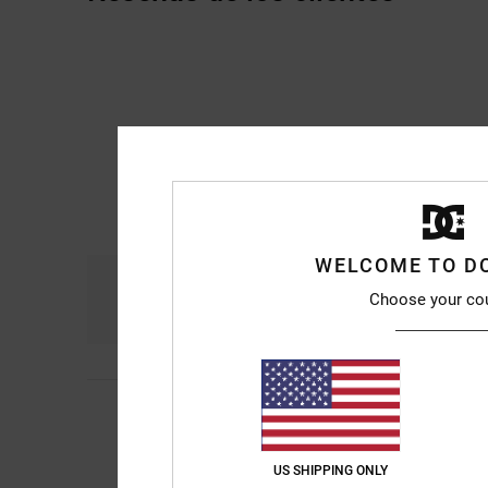
WELCOME TO D
Comodidad
Re
Choose your co
4.8
5
/5
Josep M
24. julio 20
Son bonitas
Comodidad
: 5
Rela
/5
US SHIPPING ONLY