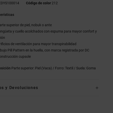
EDYS100014
Código de color
212
erísticas
arte superior de piel, nobuk o ante
engüeta y cuello acolchados con espuma para mayor confort y
ción
rificios de ventilación para mayor transpirabilidad
ibujo Pill Pattern en la huella, con marca registrada por DC
onstrucción cupsole
sición
Parte superior: Piel (Vaca) / Forro: Textil / Suela: Goma
os y Devoluciones