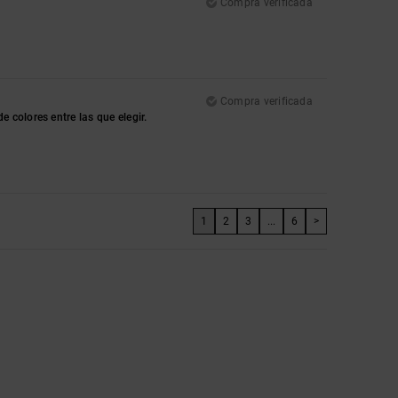
Compra verificada
Compra verificada
 colores entre las que elegir.
1
2
3
...
6
>