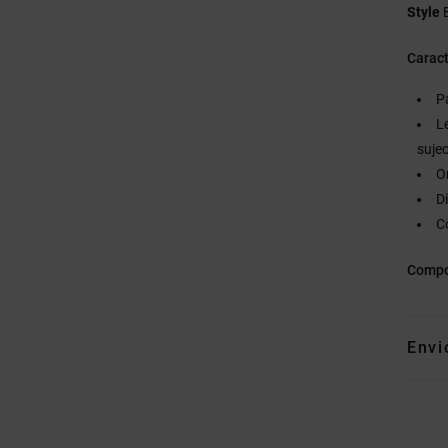
Style
Caract
P
L
suje
O
D
C
Compo
Envi