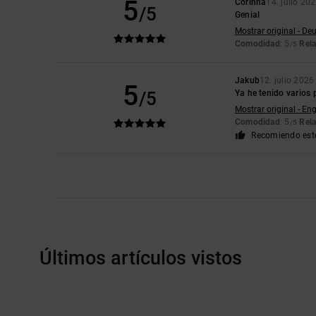
5
Corinna
14. julio 20
/5
Genial
Mostrar original - De
Comodidad
: 5
Rela
/5
Jakub
12. julio 2026
5
/5
Ya he tenido varios 
Mostrar original - Eng
Comodidad
: 5
Rela
/5
Recomiendo est
Últimos artículos vistos