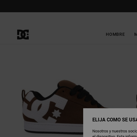
Pasar
a
la
información
del
producto
HOMBRE
ELIJA CÓMO SE US
Nosotros y nuestros socio
el dispositivo. Esta info