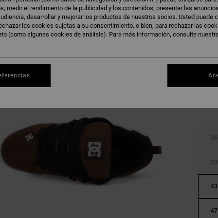
s, medir el rendimiento de la publicidad y los contenidos, presentar las anuncio
udiencia, desarrollar y mejorar los productos de nuestros socios. Usted puede c
echazar las cookies sujetas a su consentimiento, o bien, para rechazar las coo
nto (como algunas cookies de análisis). Para más información, consulte nuestr
eferencias
Ac
36
39
43
47