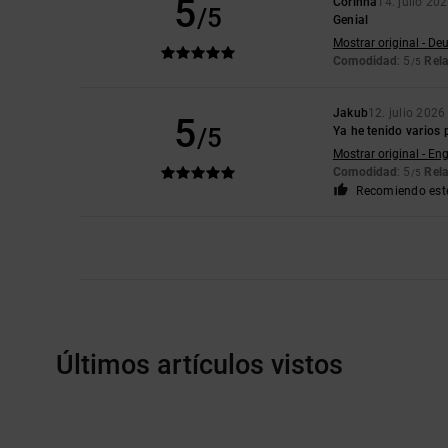
5
Corinna
14. julio 20
/5
Genial
Mostrar original - De
Comodidad
: 5
Rela
/5
Jakub
12. julio 2026
5
/5
Ya he tenido varios 
Mostrar original - Eng
Comodidad
: 5
Rela
/5
Recomiendo est
Últimos artículos vistos