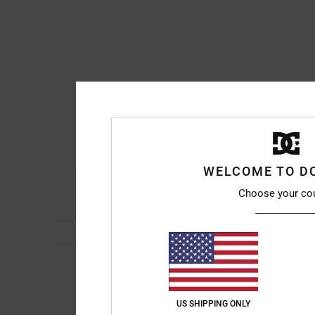
WELCOME TO D
Comodidad
Re
Choose your co
4.8
5
/5
Josep M
24. julio 20
Son bonitas
Comodidad
: 5
Rela
/5
US SHIPPING ONLY