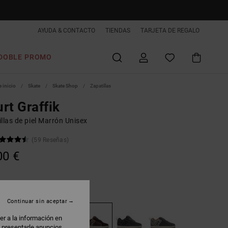
AYUDA & CONTACTO
TIENDAS
TARJETA DE REGALO
DOBLE PROMO
 inicio
Skate
Skate Shop
Zapatillas
rt Graffik
llas de piel Marrón Unisex
(59 Reseñas)
00 €
ocha/coffee
Continuar sin aceptar
er a la información en
: presentarle anuncios