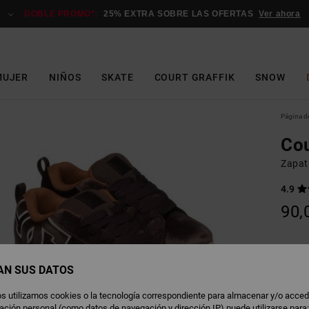
DOBLE PROMO*:
25% EXTRA SOBRE LAS OFERTAS
Ver ahora
MUJER
NIÑOS
SKATE
COURT GRAFFIK
SNOW
Página de
Cou
Zapati
4.9
90,
M
Color
AN SUS DATOS
s utilizamos cookies o la tecnología correspondiente para almacenar y/o acced
rmación personal (como datos de navegación y dirección IP) puede utilizarse para