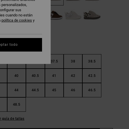
s personalizados,
onfigurar sus
kies cuando no están
a
política de cookies
y
eptar todo
36.5
37
37.5
38
38.5
40
40.5
41
42
42.5
44
44.5
45
46
46.5
48.5
r guía de tallas