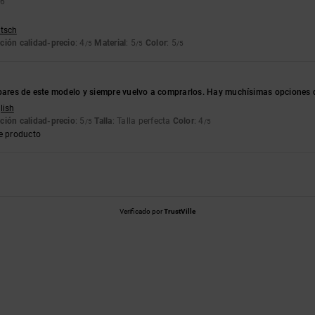
26
utsch
ción calidad-precio
: 4
Material
: 5
Color
: 5
/5
/5
/5
pares de este modelo y siempre vuelvo a comprarlos. Hay muchísimas opciones de
lish
ción calidad-precio
: 5
Talla
: Talla perfecta
Color
: 4
/5
/5
e producto
Verificado por
TrustVille