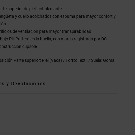
arte superior de piel, nobuk o ante
engüeta y cuello acolchados con espuma para mayor confort y
ción
rificios de ventilación para mayor transpirabilidad
ibujo Pill Pattern en la huella, con marca registrada por DC
onstrucción cupsole
sición
Parte superior: Piel (Vaca) / Forro: Textil / Suela: Goma
os y Devoluciones