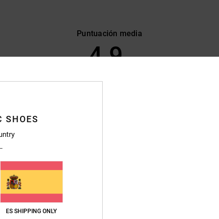
Puntuación media
4.9
/5
basado en
59 reseñas verificadas
desde febrero 2026
El 85% de nuestros clientes recomiendan este producto
C SHOES
lación calidad-precio
Talla
Material
untry
4.6
4.8
Demasiado pequeño
Demasiado grande
26
ción calidad-precio
: 4
Material
: 5
Color
: 5
/5
/5
/5
ES SHIPPING ONLY