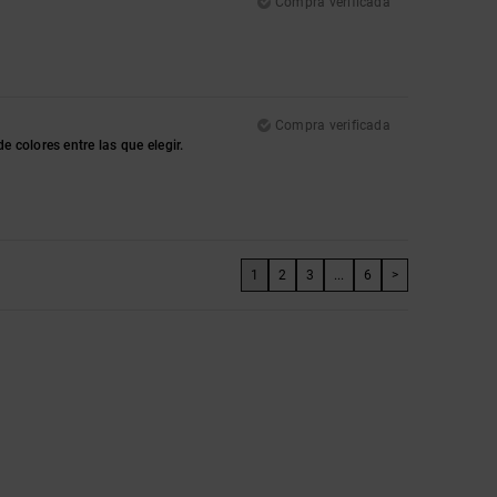
Compra verificada
Compra verificada
 colores entre las que elegir.
1
2
3
...
6
>