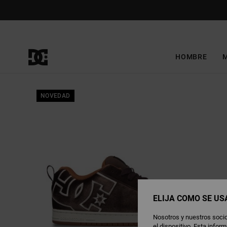
Pasar
a
la
información
del
producto
HOMBRE
NOVEDAD
ELIJA CÓMO SE US
Nosotros y nuestros socio
el dispositivo. Esta info