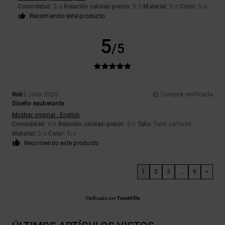
Comodidad
: 5
Relación calidad-precio
: 5
Material
: 5
Color
: 5
/5
/5
/5
/5
Recomiendo este producto
5
/5
Rob
2. julio 2026
Compra verificada
Diseño exuberante
Mostrar original - English
Comodidad
: 5
Relación calidad-precio
: 5
Talla
: Talla perfecta
/5
/5
Material
: 5
Color
: 5
/5
/5
Recomiendo este producto
1
2
3
...
9
>
Verificado por
TrustVille