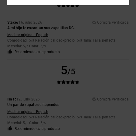
Stacey
16. julio 2026
Compra verificada
A mi hijo le encantan sus zapatillas DC.
Mostrar original - English
Comodidad
: 5
Relación calidad-precio
: 5
Talla
: Talla perfecta
/5
/5
Material
: 5
Color
: 5
/5
/5
Recomiendo este producto
5
/5
Isaac
12. julio 2026
Compra verificada
Un par de zapatos estupendos
Mostrar original - English
Comodidad
: 5
Relación calidad-precio
: 5
Talla
: Talla perfecta
/5
/5
Material
: 5
Color
: 5
/5
/5
Recomiendo este producto