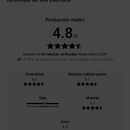
Puntuación media
4.8
/5
basado en
82 reseñas verificadas
desde enero 2026
El 90% de nuestros clientes recomiendan este producto
Comodidad
Relación calidad-precio
4.8
4.7
Talla
Material
4.7
Demasiado pequeño
Demasiado grande
Color
4.9