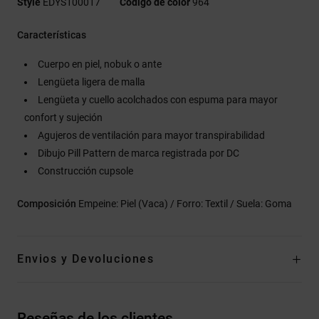
Style
EDYS100017
Código de color
964
Características
Cuerpo en piel, nobuk o ante
Lengüeta ligera de malla
Lengüeta y cuello acolchados con espuma para mayor
confort y sujeción
Agujeros de ventilación para mayor transpirabilidad
Dibujo Pill Pattern de marca registrada por DC
Construcción cupsole
Composición
Empeine: Piel (Vaca) / Forro: Textil / Suela: Goma
Envios y Devoluciones
Reseñas de los clientes