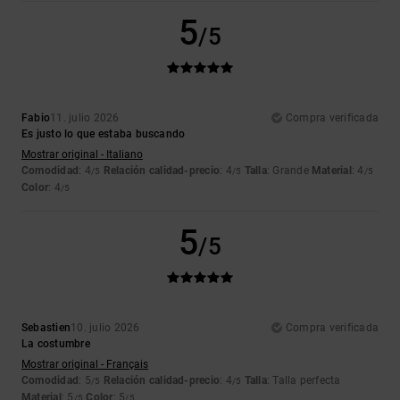
5
/5
Fabio
11. julio 2026
Compra verificada
Es justo lo que estaba buscando
Mostrar original - Italiano
Comodidad
: 4
Relación calidad-precio
: 4
Talla
: Grande
Material
: 4
/5
/5
/5
Color
: 4
/5
5
/5
Sebastien
10. julio 2026
Compra verificada
La costumbre
Mostrar original - Français
Comodidad
: 5
Relación calidad-precio
: 4
Talla
: Talla perfecta
/5
/5
Material
: 5
Color
: 5
/5
/5