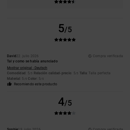
5
/5
David
22. julio 2026
Compra verificada
Tal y como se había anunciado
Mostrar original - Deutsch
Comodidad
: 5
Relación calidad-precio
: 5
Talla
: Talla perfecta
/5
/5
Material
: 5
Color
: 5
/5
/5
Recomiendo este producto
4
/5
Sophie
19. julio 2026
Compra verificada