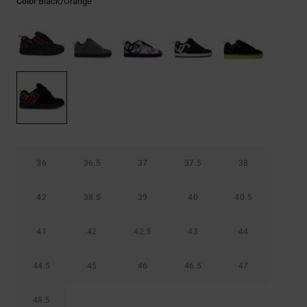
Black/orange
Color
Bolsos &
respuestas a
Mochilas
las
preguntas
más
Carteras
frecuentes y
accede a
nuestro
formulario
de contacto.
Consultar
las FAQ
36
36.5
37
37.5
38
42
38.5
39
40
40.5
41
42
42.5
43
44
44.5
45
46
46.5
47
48.5