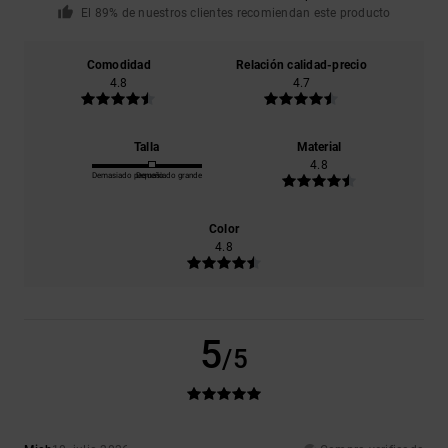
El 89% de nuestros clientes recomiendan este producto
Comodidad
Relación calidad-precio
4.8
4.7
Talla
Material
4.8
Demasiado pequeño
Demasiado grande
Color
4.8
5
/5