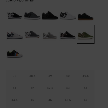
Olive/offwhite
Color
Bolsos &
respuestas a
Mochilas
las
preguntas
más
Carteras
frecuentes y
accede a
nuestro
formulario
de contacto.
Consultar
las FAQ
38
38.5
39
40
40.5
41
42
42.5
43
44
44.5
45
46
46.5
47