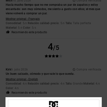
Mich
10. julio 2026
Compra verificada
Hacía mucho tiempo que no me compraba un par de zapatos y estoy
encantado: son muy cómodos, me siento a gusto con ellos; el mes que
viene volveré a comprar un par.
Mostrar original - Français
Comodidad
: 5
Relación calidad-precio
: 5
Talla
: Talla perfecta
/5
/5
Material
: 5
Color
: 5
/5
/5
Recomiendo este producto
4
/5
Kirk
9. julio 2026
Compra verificada
Un buen calzado, cómodo y que vale lo que cuesta.
Mostrar original - English
Comodidad
: 4
Relación calidad-precio
: 4
Talla
: Grande
Material
: 4
/5
/5
/5
Color
: 4
/5
Recomiendo este producto