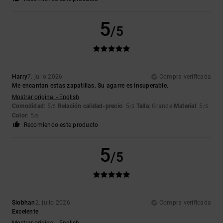
5
/5
Harry
7. julio 2026
Compra verificada
Me encantan estas zapatillas. Su agarre es insuperable.
Mostrar original - English
Comodidad
: 5
Relación calidad-precio
: 5
Talla
: Grande
Material
: 5
/5
/5
/5
Color
: 5
/5
Recomiendo este producto
5
/5
Siobhan
2. julio 2026
Compra verificada
Excelente
Mostrar original - English