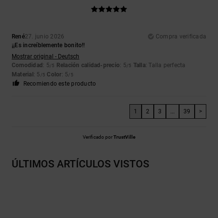
René
27. junio 2026
Compra verificada
¡¡Es increíblemente bonito!!
Mostrar original - Deutsch
Comodidad
: 5
Relación calidad-precio
: 5
Talla
: Talla perfecta
/5
/5
Material
: 5
Color
: 5
/5
/5
Recomiendo este producto
1
2
3
...
39
>
Verificado por
TrustVille
ÚLTIMOS ARTÍCULOS VISTOS