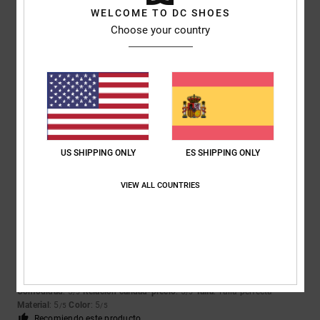
5
/5
WELCOME TO DC SHOES
Choose your country
Louise
9. julio 2026
Compra verificada
Eran justo lo que mi hijo quería
Mostrar original - English
Comodidad
: 5
Relación calidad-precio
: 5
Talla
: Talla perfecta
/5
/5
Material
: 5
Color
: 5
/5
/5
Recomiendo este producto
US SHIPPING ONLY
ES SHIPPING ONLY
5
/5
VIEW ALL COUNTRIES
Matteo
9. julio 2026
Compra verificada
zapatos perfectos para quienes practican skate
Mostrar original - Italiano
Comodidad
: 5
Relación calidad-precio
: 5
Talla
: Talla perfecta
/5
/5
Material
: 5
Color
: 5
/5
/5
Recomiendo este producto