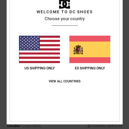
Comodidad
: 5
Relación calidad-precio
: 5
Talla
: Talla perfecta
Color
:
/5
/5
5
/5
WELCOME TO DC SHOES
Recomiendo este producto
Choose your country
4
/5
Sophie
16. junio 2026
Compra verificada
bien
US SHIPPING ONLY
ES SHIPPING ONLY
Mostrar original - English
Comodidad
: 3
Relación calidad-precio
: 4
Talla
: Grande
Material
: 4
/5
/5
/5
Color
: 4
/5
VIEW ALL COUNTRIES
5
/5
Claudia
3. junio 2026
Compra verificada