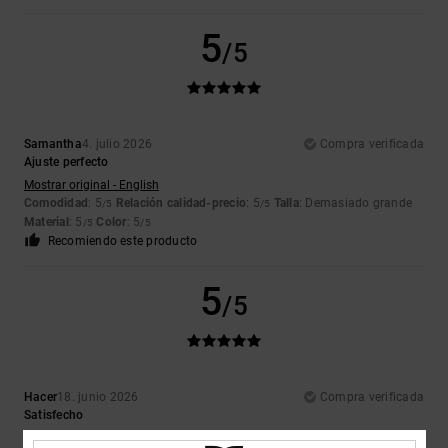
5
/5
Samantha
4. julio 2026
Compra verificada
Ajuste perfecto
Mostrar original - English
Comodidad
: 5
Relación calidad-precio
: 5
Talla
: Demasiado grande
/5
/5
Material
: 5
Color
: 5
/5
/5
Recomiendo este producto
5
/5
Hacer
18. junio 2026
Compra verificada
Satisfecho
Mostrar original - Dutch