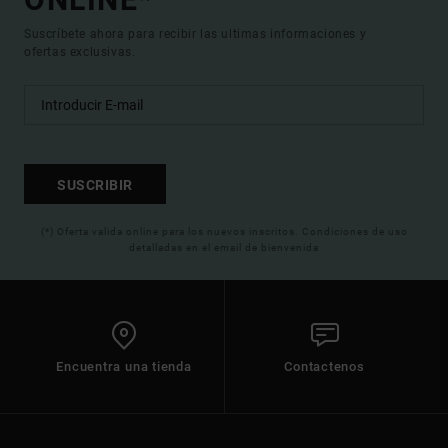
Suscríbete ahora para recibir las ultimas informaciones y
ofertas exclusivas.
SUSCRIBIR
(*) Oferta valida online para los nuevos inscritos. Condiciones de uso
detalladas en el email de bienvenida
Encuentra una tienda
Contactenos