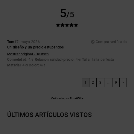
5
/5
Tom
17. mayo 2026
Compra verificada
Un diseño y un precio estupendos
Mostrar original - Deutsch
Comodidad
: 4
Relación calidad-precio
: 4
Talla
: Talla perfecta
/5
/5
Material
: 4
Color
: 4
/5
/5
1
2
3
...
9
>
Verificado por
TrustVille
ÚLTIMOS ARTÍCULOS VISTOS