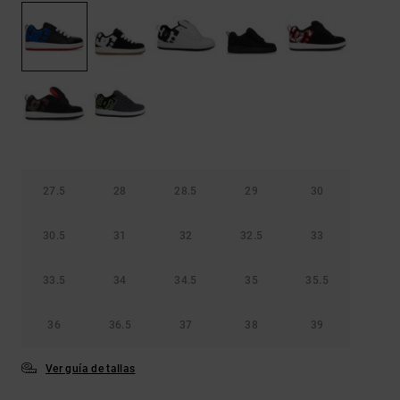
Bolsos &
respuestas a
Mochilas
las
preguntas
más
Carteras
frecuentes y
accede a
nuestro
formulario
de contacto.
Consultar
las FAQ
27.5
28
28.5
29
30
30.5
31
32
32.5
33
33.5
34
34.5
35
35.5
36
36.5
37
38
39
Ver guía de tallas