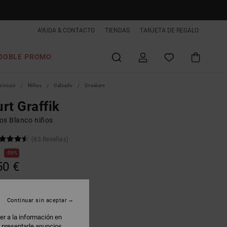
AYUDA & CONTACTO
TIENDAS
TARJETA DE REGALO
DOBLE PROMO
 inicio
Niños
Calzado
Sneakers
rt Graffik
os Blanco niños
(83 Reseñas)
€
50%
50 €
AS
Continuar sin aceptar
hite/blue/green
er a la información en
: presentarle anuncios