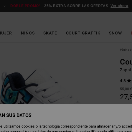
DOBLE PROMO*:
25% EXTRA SOBRE LAS OFERTAS
Ver ahora
MUJER
NIÑOS
SKATE
COURT GRAFFIK
SNOW
Página de
Cou
Zapat
4.8
55,00 
27,
OFERT
AN SUS DATOS
W
Color
s utilizamos cookies o la tecnología correspondiente para almacenar y/o acced
rmación personal (como datos de navegación y dirección IP) puede utilizarse para