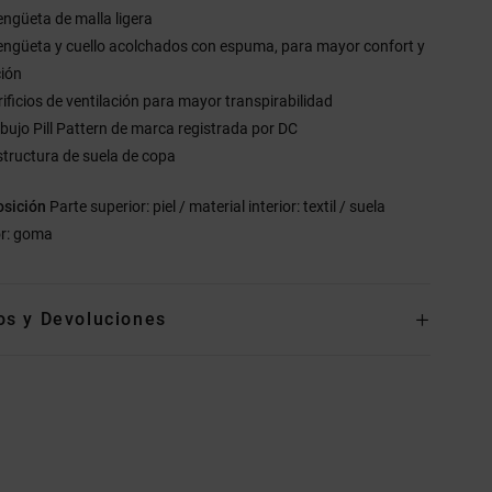
engüeta de malla ligera
engüeta y cuello acolchados con espuma, para mayor confort y
ción
rificios de ventilación para mayor transpirabilidad
ibujo Pill Pattern de marca registrada por DC
structura de suela de copa
sición
Parte superior: piel / material interior: textil / suela
or: goma
os y Devoluciones