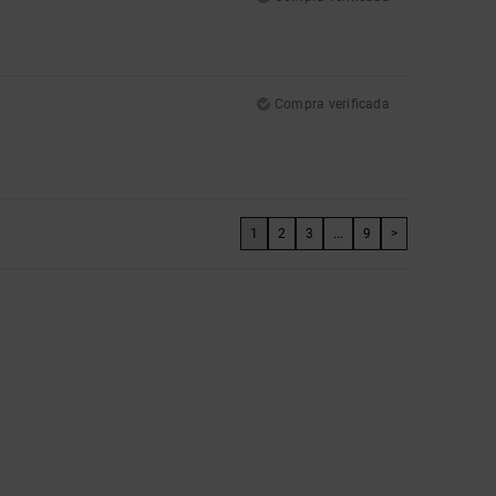
Compra verificada
1
2
3
...
9
>