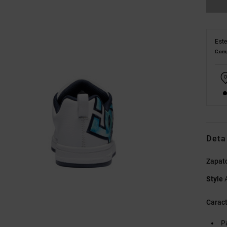
Este
Comp
Deta
Zapat
Style
Caract
P