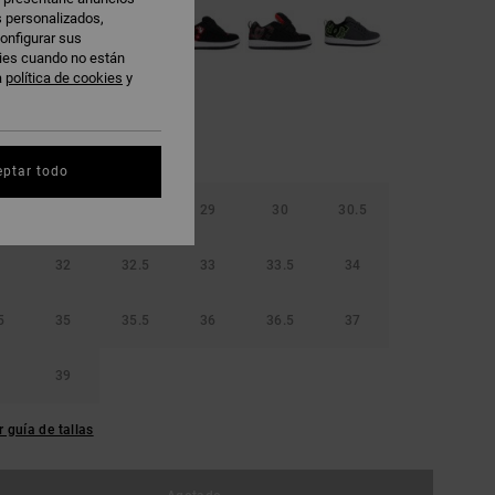
s personalizados,
onfigurar sus
kies cuando no están
a
política de cookies
y
eptar todo
5
28
28.5
29
30
30.5
32
32.5
33
33.5
34
5
35
35.5
36
36.5
37
39
r guía de tallas