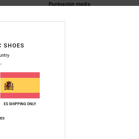
Puntuación media
4.8
/5
basado en
83 reseñas verificadas
desde septiembre 2025
C SHOES
El 89% de nuestros clientes recomiendan este producto
untry
lación calidad-precio
Talla
Material
4.8
4.8
Demasiado pequeño
Demasiado grande
026
ES SHIPPING ONLY
lish
ción calidad-precio
: 5
Talla
: Demasiado grande
Material
: 5
Color
: 5
/5
/5
/5
IES
e producto