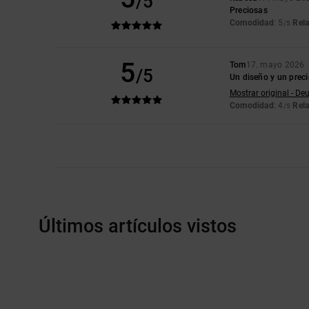
/5
Preciosas
Comodidad
: 5
Rela
/5
5
Tom
17. mayo 2026
/5
Un diseño y un prec
Mostrar original - De
Comodidad
: 4
Rela
/5
Últimos artículos vistos