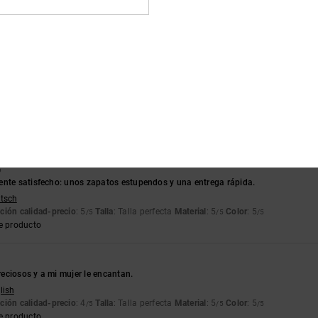
tch
ción calidad-precio
: 5
Talla
: Talla perfecta
Color
: 5
/5
/5
e producto
6
lish
ción calidad-precio
: 4
Talla
: Grande
Material
: 4
Color
: 4
/5
/5
/5
6
ente satisfecho: unos zapatos estupendos y una entrega rápida.
utsch
ción calidad-precio
: 5
Talla
: Talla perfecta
Material
: 5
Color
: 5
/5
/5
/5
e producto
eciosos y a mi mujer le encantan.
lish
ción calidad-precio
: 4
Talla
: Talla perfecta
Material
: 5
Color
: 5
/5
/5
/5
e producto