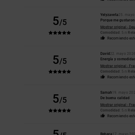
Yelyzaveta
25. mayo
5
/5
Porque me gustaron l
Mostrar original - De
Comodidad
: 5
Rela
/5
Recomiendo est
David
22. mayo 202
5
/5
Energía y comodida
Mostrar original - Fr
Comodidad
: 5
Rela
/5
Recomiendo est
Samah
19. mayo 20
5
/5
De buena calidad
Mostrar original - Fr
Comodidad
: 5
Rela
/5
Recomiendo est
5
Rebeca
17. mayo 20