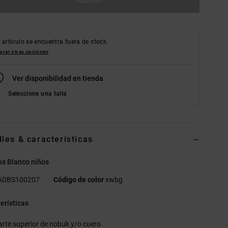
Agotado
 artículo se encuentra fuera de stock.
rar otras opciones
Ver disponibilidad en tienda
Seleccione una talla
lles & características
os Blanco niños
ADBS100207
Código de color
xwbg
erísticas
arte superior de nobuk y/o cuero