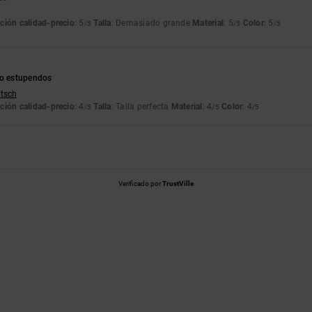
ción calidad-precio
: 5
Talla
: Demasiado grande
Material
: 5
Color
: 5
/5
/5
/5
io estupendos
utsch
ción calidad-precio
: 4
Talla
: Talla perfecta
Material
: 4
Color
: 4
/5
/5
/5
Verificado por
TrustVille