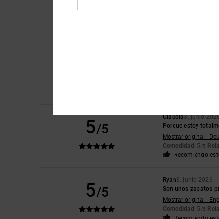
5
/5
Satisfecho
Mostrar original - Du
Comodidad
: 5
Rela
/5
Recomiendo est
4
Sophie
16. junio 202
/5
bien
Mostrar original - Eng
Comodidad
: 3
Rela
/5
Claudia
3. junio 202
5
/5
Porque estoy totalm
Mostrar original - De
Comodidad
: 5
Rela
/5
Recomiendo est
Ryan
3. junio 2026
5
/5
Son unos zapatos pr
Mostrar original - Eng
Comodidad
: 5
Rela
/5
Recomiendo est