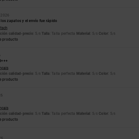
 2026
os zapatos y el envío fue rápido
utsch
ción calidad-precio
: 5
Talla
: Talla perfecta
Material
: 5
Color
: 5
/5
/5
/5
e producto
6
d+++
ançais
ción calidad-precio
: 5
Talla
: Talla perfecta
Material
: 5
Color
: 5
/5
/5
/5
e producto
26
ançais
ción calidad-precio
: 5
Talla
: Talla perfecta
Material
: 5
Color
: 5
/5
/5
/5
e producto
26