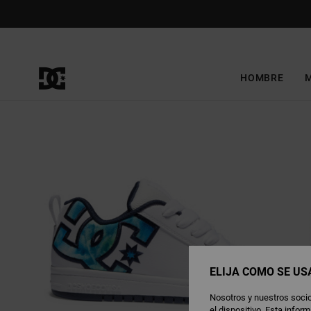
Pasar
a
la
información
del
producto
HOMBRE
ELIJA CÓMO SE US
Nosotros y nuestros socio
el dispositivo. Esta info