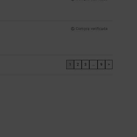
Compra verificada
1
2
3
...
9
>