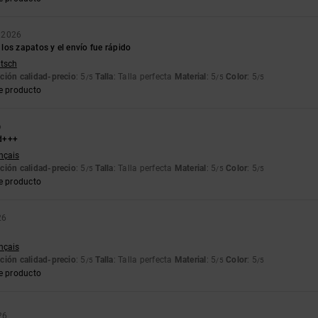
 2026
os zapatos y el envío fue rápido
utsch
ción calidad-precio
: 5
Talla
: Talla perfecta
Material
: 5
Color
: 5
/5
/5
/5
e producto
6
d+++
ançais
ción calidad-precio
: 5
Talla
: Talla perfecta
Material
: 5
Color
: 5
/5
/5
/5
e producto
26
ançais
ción calidad-precio
: 5
Talla
: Talla perfecta
Material
: 5
Color
: 5
/5
/5
/5
e producto
26