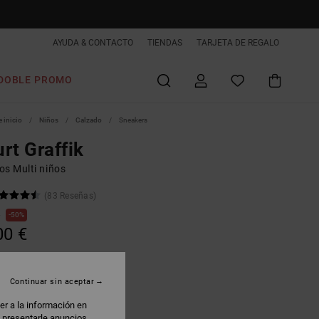
AYUDA & CONTACTO
TIENDAS
TARJETA DE REGALO
DOBLE PROMO
 inicio
Niños
Calzado
Sneakers
rt Graffik
os Multi niños
(83 Reseñas)
€
50%
00 €
AS
Continuar sin aceptar
lack/blue/red
er a la información en
: presentarle anuncios