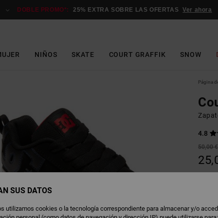
DOBLE PROMO*:
25% EXTRA SOBRE LAS OFERTAS
Ver ahora
MUJER
NIÑOS
SKATE
COURT GRAFFIK
SNOW
Página de
Cou
Zapat
4.8
50,00 
25,
OFERT
AN SUS DATOS
B
Color
s utilizamos cookies o la tecnología correspondiente para almacenar y/o acced
rmación personal (como datos de navegación y dirección IP) puede utilizarse para