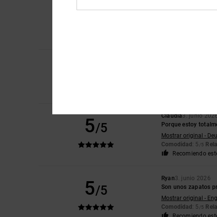
5
/5
Satisfecho
Mostrar original - Du
Comodidad
: 5
Rela
/5
Recomiendo est
4
Sophie
16. junio 202
/5
bien
Mostrar original - Eng
Comodidad
: 3
Rela
/5
Claudia
3. junio 202
5
/5
Porque estoy totalm
Mostrar original - De
Comodidad
: 5
Rela
/5
Recomiendo est
Ryan
3. junio 2026
5
/5
Son unos zapatos pr
Mostrar original - Eng
Comodidad
: 5
Rela
/5
Recomiendo est