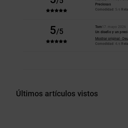
/5
Preciosas
Comodidad
: 5
Rela
/5
5
Tom
17. mayo 2026
/5
Un diseño y un prec
Mostrar original - De
Comodidad
: 4
Rela
/5
Últimos artículos vistos