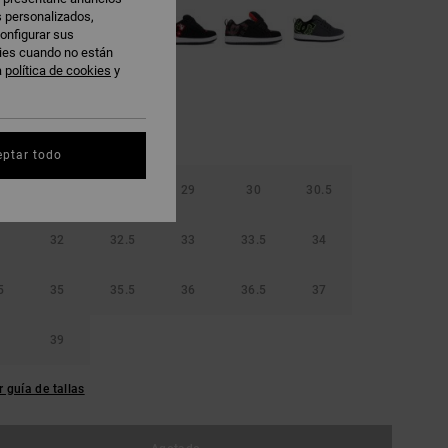
s personalizados,
onfigurar sus
kies cuando no están
a
política de cookies
y
eptar todo
5
28
28.5
29
30
30.5
32
32.5
33
33.5
34
5
35
35.5
36
36.5
37
39
r guía de tallas