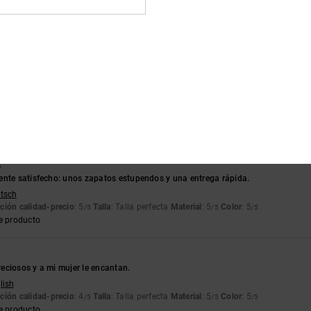
tch
ción calidad-precio
: 5
Talla
: Talla perfecta
Color
: 5
/5
/5
e producto
6
lish
ción calidad-precio
: 4
Talla
: Grande
Material
: 4
Color
: 4
/5
/5
/5
6
ente satisfecho: unos zapatos estupendos y una entrega rápida.
utsch
ción calidad-precio
: 5
Talla
: Talla perfecta
Material
: 5
Color
: 5
/5
/5
/5
e producto
eciosos y a mi mujer le encantan.
lish
ción calidad-precio
: 4
Talla
: Talla perfecta
Material
: 5
Color
: 5
/5
/5
/5
e producto