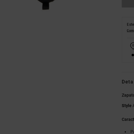
Este
Comp
Deta
Zapato
Style
Caract
P