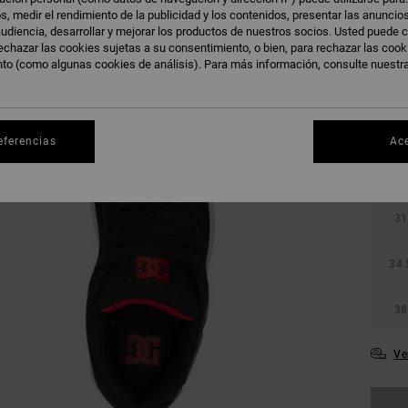
s, medir el rendimiento de la publicidad y los contenidos, presentar las anuncio
udiencia, desarrollar y mejorar los productos de nuestros socios. Usted puede c
echazar las cookies sujetas a su consentimiento, o bien, para rechazar las coo
nto (como algunas cookies de análisis). Para más información, consulte nuestr
eferencias
Ac
27.
31
34.
38
Ve