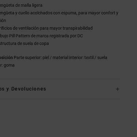
engüeta de malla ligera
engüeta y cuello acolchados con espuma, para mayor confort y
ción
rificios de ventilación para mayor transpirabilidad
ibujo Pill Pattern de marca registrada por DC
structura de suela de copa
sición
Parte superior: piel / material interior: textil / suela
or: goma
os y Devoluciones