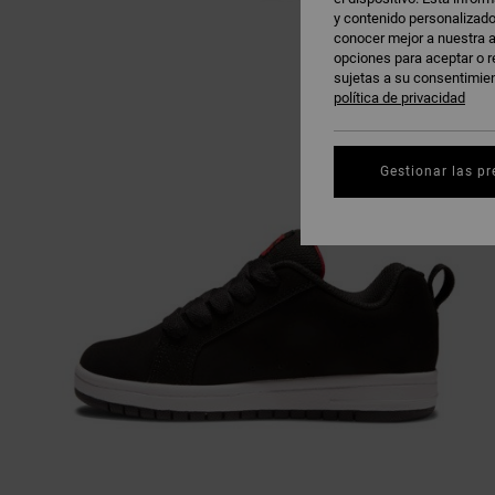
y contenido personalizado
conocer mejor a nuestra a
opciones para aceptar o r
sujetas a su consentimie
política de privacidad
Gestionar las pr