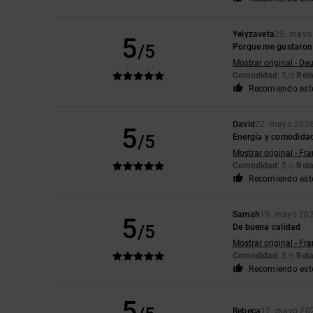
Yelyzaveta
25. mayo
5
/5
Porque me gustaron l
Mostrar original - De
Comodidad
: 5
Rela
/5
Recomiendo est
David
22. mayo 202
5
/5
Energía y comodida
Mostrar original - Fr
Comodidad
: 5
Rela
/5
Recomiendo est
Samah
19. mayo 20
5
/5
De buena calidad
Mostrar original - Fr
Comodidad
: 5
Rela
/5
Recomiendo est
5
Rebeca
17. mayo 20