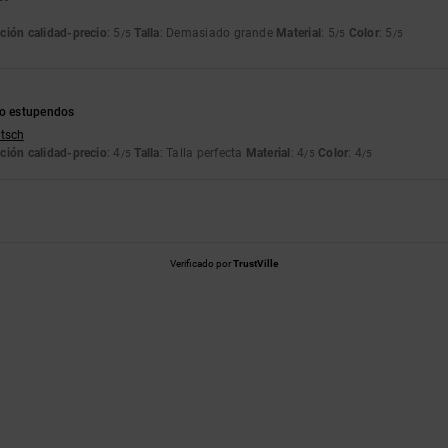
ción calidad-precio
: 5
Talla
: Demasiado grande
Material
: 5
Color
: 5
/5
/5
/5
io estupendos
utsch
ción calidad-precio
: 4
Talla
: Talla perfecta
Material
: 4
Color
: 4
/5
/5
/5
Verificado por
TrustVille