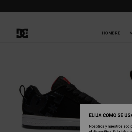
Pasar
a
la
información
del
producto
HOMBRE
ELIJA CÓMO SE US
Nosotros y nuestros socio
el dispositivo. Esta info