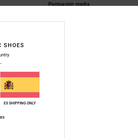
Puntuación media
4.8
/5
basado en
83 reseñas verificadas
desde septiembre 2025
C SHOES
El 89% de nuestros clientes recomiendan este producto
untry
lación calidad-precio
Talla
Material
4.8
4.8
Demasiado pequeño
Demasiado grande
026
ES SHIPPING ONLY
lish
ción calidad-precio
: 5
Talla
: Demasiado grande
Material
: 5
Color
: 5
/5
/5
/5
IES
e producto