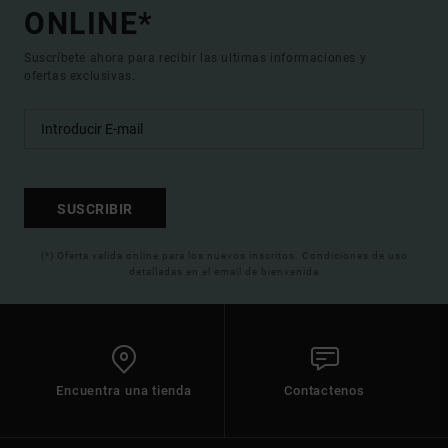
ONLINE*
Suscríbete ahora para recibir las ultimas informaciones y
ofertas exclusivas.
SUSCRIBIR
(*) Oferta valida online para los nuevos inscritos. Condiciones de uso
detalladas en el email de bienvenida
Encuentra una tienda
Contactenos