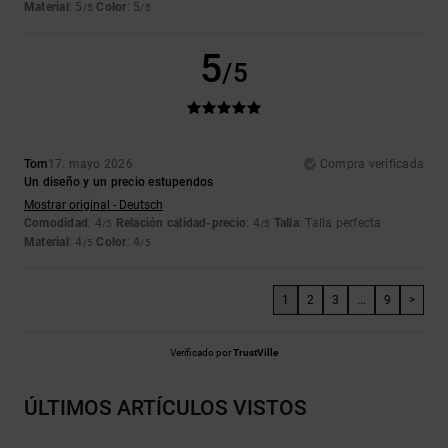
Material
: 5
Color
: 5
/5
/5
5
/5
Tom
17. mayo 2026
Compra verificada
Un diseño y un precio estupendos
Mostrar original - Deutsch
Comodidad
: 4
Relación calidad-precio
: 4
Talla
: Talla perfecta
/5
/5
Material
: 4
Color
: 4
/5
/5
1
2
3
...
9
>
Verificado por
TrustVille
ÚLTIMOS ARTÍCULOS VISTOS