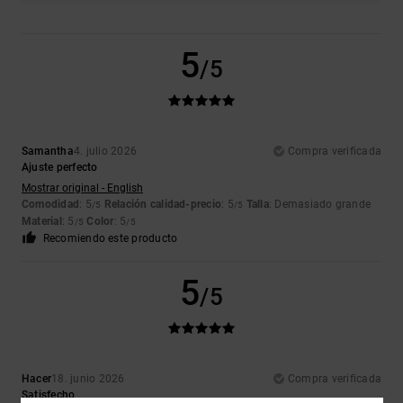
5
/5
Samantha
4. julio 2026
Compra verificada
Ajuste perfecto
Mostrar original - English
Comodidad
: 5
Relación calidad-precio
: 5
Talla
: Demasiado grande
/5
/5
Material
: 5
Color
: 5
/5
/5
Recomiendo este producto
5
/5
Hacer
18. junio 2026
Compra verificada
Satisfecho