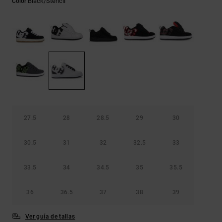
Black/stencil
Color
Bolsos &
respuestas a
Mochilas
las
preguntas
más
Carteras
frecuentes y
accede a
nuestro
formulario
de contacto.
Consultar
las FAQ
27.5
28
28.5
29
30
30.5
31
32
32.5
33
33.5
34
34.5
35
35.5
36
36.5
37
38
39
Ver guía de tallas