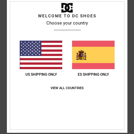
Mostrar original - Dutch
Comodidad
: 5
Relación calidad-precio
: 5
Talla
: Talla perfecta
Color
:
/5
/5
5
WELCOME TO DC SHOES
/5
Recomiendo este producto
Choose your country
4
/5
Sophie
16. junio 2026
Compra verificada
bien
US SHIPPING ONLY
ES SHIPPING ONLY
Mostrar original - English
Comodidad
: 3
Relación calidad-precio
: 4
Talla
: Grande
Material
: 4
/5
/5
/5
VIEW ALL COUNTRIES
Color
: 4
/5
5
/5