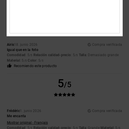
5
/5
Airis
18. junio 2026
Compra verificada
Igual que en la foto
Comodidad
: 5
Relación calidad-precio
: 5
Talla
: Demasiado grande
/5
/5
Material
: 5
Color
: 5
/5
/5
Recomiendo este producto
5
/5
Frédéric
1. junio 2026
Compra verificada
Me encanta
Mostrar original - Français
Comodidad
: 5
Relación calidad-precio
: 5
Talla
: Grande
Material
: 5
/5
/5
/5