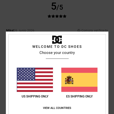
5
/5
Mikel
26. junio 2026
Compra verificada
Porque son las únicas que usa mi hijo, no le gusta otras
Comodidad
: 5
Relación calidad-precio
: 5
Talla
: Demasiado grande
/5
/5
Material
: 5
Color
: 5
/5
/5
WELCOME TO DC SHOES
Recomiendo este producto
Choose your country
5
/5
Julien
24. junio 2026
Compra verificada
Bien
US SHIPPING ONLY
ES SHIPPING ONLY
Mostrar original - Français
Comodidad
: 5
Relación calidad-precio
: 5
Talla
: Talla perfecta
/5
/5
VIEW ALL COUNTRIES
Material
: 5
Color
: 5
/5
/5
Recomiendo este producto