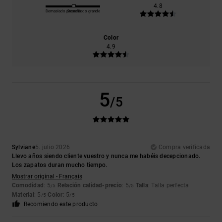
4.8
Demasiado pequeño
Demasiado grande
Color
4.9
5
/5
Sylviane
5. julio 2026
Compra verificada
Llevo años siendo cliente vuestro y nunca me habéis decepcionado.
Los zapatos duran mucho tiempo.
Mostrar original - Français
Comodidad
: 5
Relación calidad-precio
: 5
Talla
: Talla perfecta
/5
/5
Material
: 5
Color
: 5
/5
/5
Recomiendo este producto