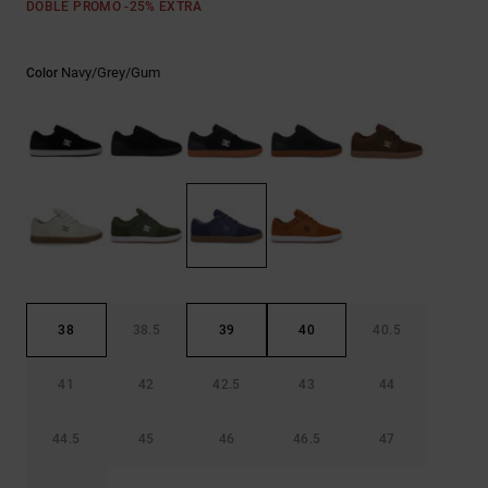
Bolsos &
DOBLE PROMO -25% EXTRA
respuestas a
Mochilas
las
preguntas
Navy/grey/gum
Color
más
Carteras
frecuentes y
accede a
nuestro
formulario
de contacto.
Consultar
las FAQ
38
38.5
39
40
40.5
41
42
42.5
43
44
44.5
45
46
46.5
47