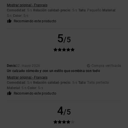
Mostrar original - Français
Comodidad
: 5
Relación calidad-precio
: 5
Talla
: Pequeño
Material
:
/5
/5
5
Color
: 5
/5
/5
Recomiendo este producto
5
/5
Denis
22. mayo 2026
Compra verificada
Un calzado cómodo y con un estilo que combina con todo
Mostrar original - Français
Comodidad
: 5
Relación calidad-precio
: 5
Talla
: Talla perfecta
/5
/5
Material
: 5
Color
: 5
/5
/5
Recomiendo este producto
4
/5