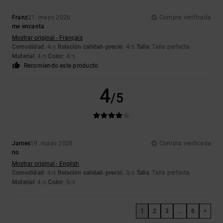
Franz
21. mayo 2026
Compra verificada
me encanta
Mostrar original - Français
Comodidad
: 4
Relación calidad-precio
: 4
Talla
: Talla perfecta
/5
/5
Material
: 4
Color
: 4
/5
/5
Recomiendo este producto
4
/5
James
19. mayo 2026
Compra verificada
no
Mostrar original - English
Comodidad
: 4
Relación calidad-precio
: 3
Talla
: Talla perfecta
/5
/5
Material
: 4
Color
: 5
/5
/5
1
2
3
...
6
>