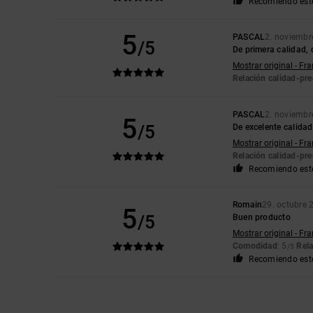
Recomiendo est
5
PASCAL
2. noviembr
/5
De primera calidad,
Mostrar original - Fr
Relación calidad-pre
PASCAL
2. noviembr
5
/5
De excelente calida
Mostrar original - Fr
Relación calidad-pre
Recomiendo est
Romain
29. octubre 
5
/5
Buen producto
Mostrar original - Fr
Comodidad
: 5
Rela
/5
Recomiendo est