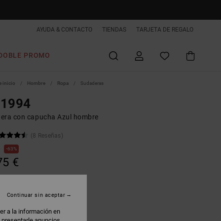
AYUDA & CONTACTO
TIENDAS
TARJETA DE REGALO
DOBLE PROMO
 inicio
Hombre
Ropa
Sudaderas
 1994
era con capucha Azul hombre
(8 Reseñas)
€
63%
75 €
AS
 PROMO -25% EXTRA
Continuar sin aceptar
er a la información en
ark Denim
: presentarle anuncios