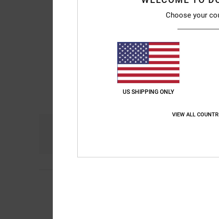
Choose your co
US SHIPPING ONLY
VIEW ALL COUNTR
Comodidad
Re
4.8
Justin
19. febrero 2
5
/5
Me encanta esta su
Mostrar original - Du
Comodidad
: 5
Rela
/5