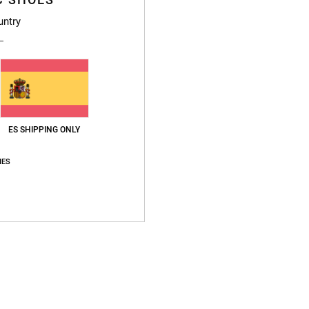
untry
Puntuación media
4.9
/5
basado en
8 reseñas verificadas
desde octubre 2025
ES SHIPPING ONLY
El 88% de nuestros clientes recomiendan este producto
IES
lación calidad-precio
Talla
Material
4.6
4.9
Demasiado pequeño
Demasiado grande
026
dadera con capucha
tch
ción calidad-precio
: 5
Talla
: Talla perfecta
Material
: 5
Color
: 5
/5
/5
/5