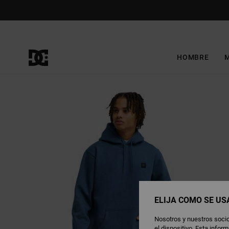
Pasar
a
la
información
del
producto
HOMBRE
ELIJA CÓMO SE US
Nosotros y nuestros socio
el dispositivo. Esta info