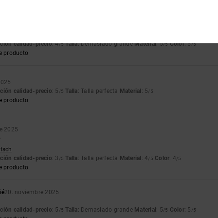
e producto
ción calidad-precio
: 4
Talla
: Demasiado grande
Material
: 5
Color
: 5
/5
/5
/5
e producto
2025
ción calidad-precio
: 5
Talla
: Talla perfecta
Material
: 5
/5
/5
e producto
re 2025
o
utsch
ción calidad-precio
: 3
Talla
: Talla perfecta
Material
: 4
Color
: 4
/5
/5
/5
e producto
ié
20. noviembre 2025
ción calidad-precio
: 5
Talla
: Demasiado grande
Material
: 5
Color
: 5
/5
/5
/5