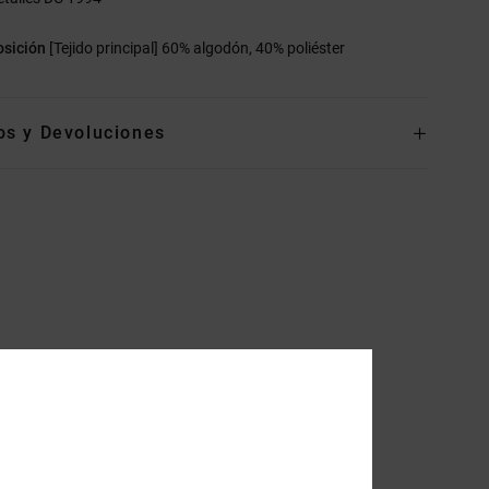
sición
[Tejido principal] 60% algodón, 40% poliéster
os y Devoluciones