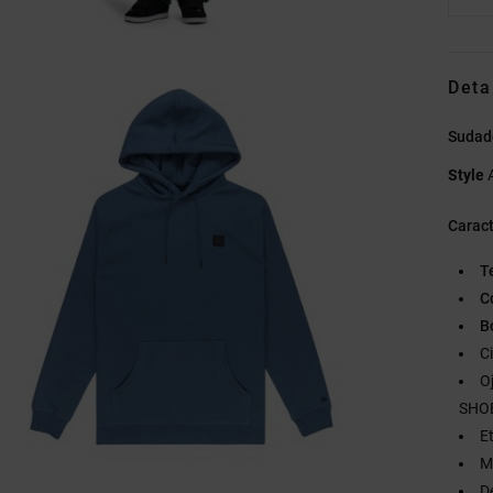
Deta
Sudad
Style
Caract
T
C
Bo
C
O
SHO
E
M
D