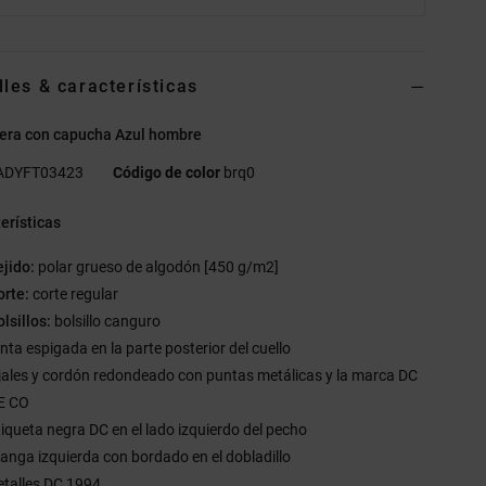
lles & características
era con capucha Azul hombre
ADYFT03423
Código de color
brq0
erísticas
ejido:
polar grueso de algodón [450 g/m2]
orte:
corte regular
lsillos:
bolsillo canguro
inta espigada en la parte posterior del cuello
jales y cordón redondeado con puntas metálicas y la marca DC
E CO
tiqueta negra DC en el lado izquierdo del pecho
anga izquierda con bordado en el dobladillo
etalles DC 1994