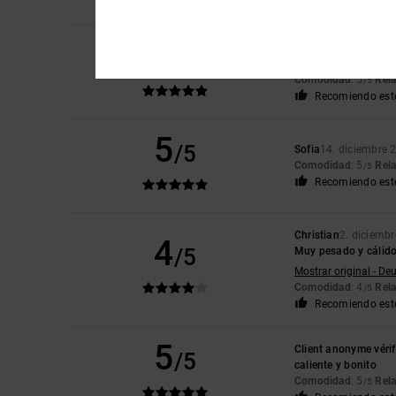
Recomiendo est
5
Jordi
15. enero 2026
/5
Me gusta el color
Comodidad
: 5
Rela
/5
Recomiendo est
5
/5
Sofia
14. diciembre 
Comodidad
: 5
Rela
/5
Recomiendo est
Christian
2. diciemb
4
/5
Muy pesado y cálid
Mostrar original - De
Comodidad
: 4
Rela
/5
Recomiendo est
5
Client anonyme vérif
/5
caliente y bonito
Comodidad
: 5
Rela
/5