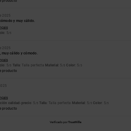
e producto
e 2025
 cómodo y muy cálido.
ançais
cio
: 5
/5
e 2025
d, muy cálido y cómodo.
ançais
cio
: 5
Talla
: Talla perfecta
Material
: 5
Color
: 5
/5
/5
/5
e producto
2025
ançais
ción calidad-precio
: 5
Talla
: Talla perfecta
Material
: 5
Color
: 5
/5
/5
/5
e producto
Verificado por
TrustVille