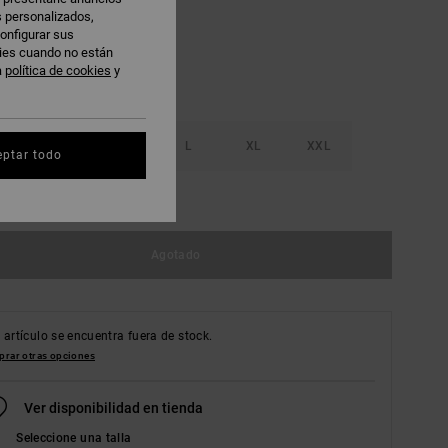
s personalizados,
onfigurar sus
kies cuando no están
a
política de cookies
y
S
M
L
XL
XXL
eptar todo
r guía de tallas
Agotado
 artículo se encuentra fuera de stock.
rar otras opciones
Ver disponibilidad en tienda
Seleccione una talla