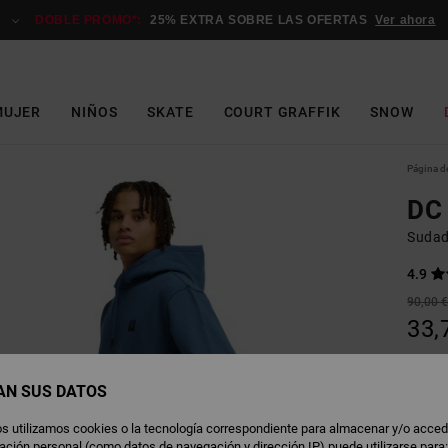
DOBLE PROMO*:
25% EXTRA SOBRE LAS OFERTAS
Ver ahora
MUJER
NIÑOS
SKATE
COURT GRAFFIK
SNOW
Página de
DC
Sudad
4.9
90,00 
33,
OFERT
DOBLE
AN SUS DATOS
s utilizamos cookies o la tecnología correspondiente para almacenar y/o acced
D
Color
rmación personal (como datos de navegación y dirección IP) puede utilizarse para