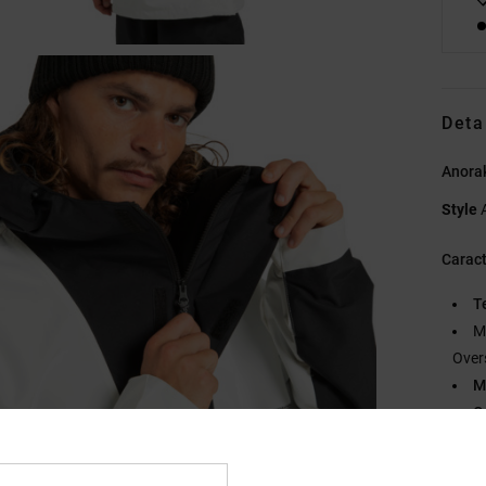
Deta
Anora
Style
Caract
T
M
Over
M
Ca
F
Ve