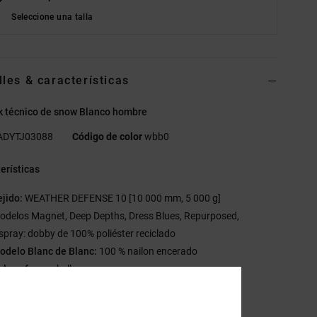
Seleccione una talla
lles & características
k técnico de snow Blanco hombre
ADYTJ03088
Código de color
wbb0
erísticas
ejido:
WEATHER DEFENSE 10 [10 000 mm, 5 000 g]
odelos Magnet, Deep Depths, Dress Blues, Repurposed,
spray: dobby de 100% poliéster reciclado
odelo Blanc de Blanc:
100 % nailon encerado
lor y forro:
shell
orro de 60% tafetán reciclado
ntilación con interior de malla en las axilas