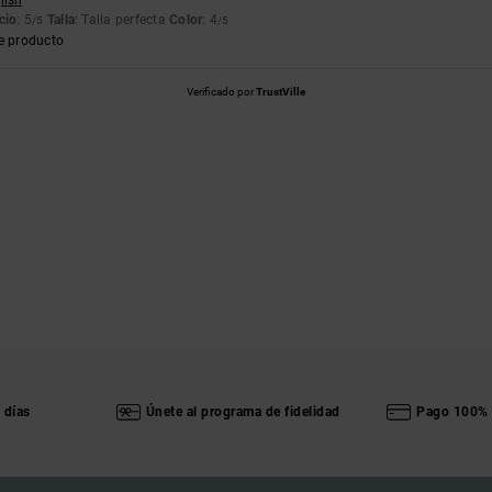
lish
cio
: 5
Talla
: Talla perfecta
Color
: 4
/5
/5
e producto
Verificado por
TrustVille
 días
Únete al programa de fidelidad
Pago 100% 