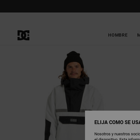
Pasar
a
la
información
del
producto
HOMBRE
ELIJA CÓMO SE US
Nosotros y nuestros socio
el dispositivo. Esta info