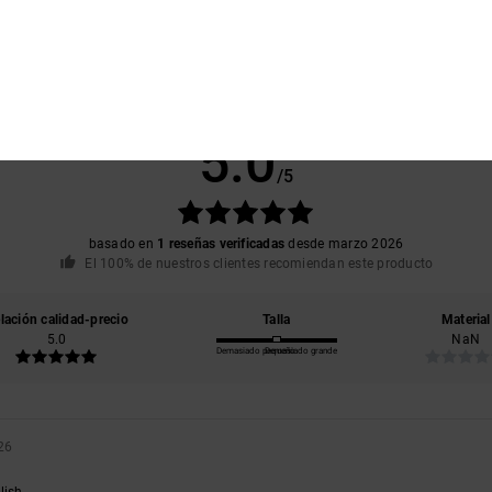
Puntuación media
5.0
/5
basado en
1 reseñas verificadas
desde marzo 2026
El 100% de nuestros clientes recomiendan este producto
lación calidad-precio
Talla
Material
5.0
NaN
Demasiado pequeño
Demasiado grande
26