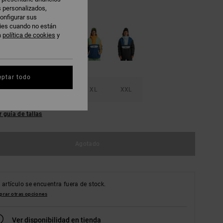
s personalizados,
hite
onfigurar sus
kies cuando no están
a
política de cookies
y
eptar todo
M
L
XL
XXL
r guía de tallas
Agotado
 artículo se encuentra fuera de stock.
rar otras opciones
Ver disponibilidad en tienda