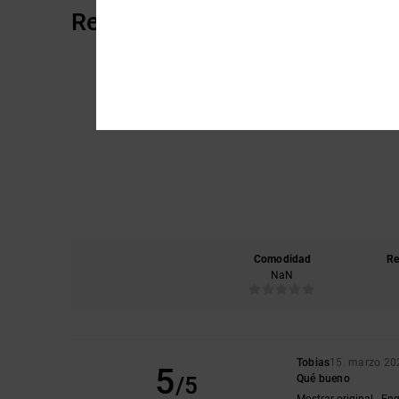
Reseñas de los clientes
Comodidad
Re
NaN
Tobias
15. marzo 20
5
/5
Qué bueno