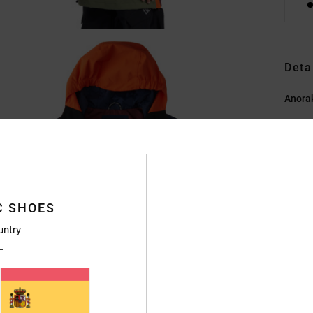
Deta
Anorak
Style
Caract
E
I
C SHOES
impe
untry
T
mant
A
c
C