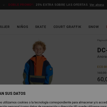
DOBLE PROMO*:
25% EXTRA SOBRE LAS OFERTAS
Ver ahora
MUJER
NIÑOS
SKATE
COURT GRAFFIK
SNOW
Página de
DC
Anora
ECO-B
160,00
60,
OFERT
DOBLE
AN SUS DATOS
s utilizamos cookies o la tecnología correspondiente para almacenar y/o acced
rmación personal (como datos de navegación y dirección IP) puede utilizarse para
R
Color