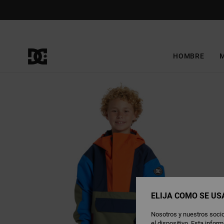
Pasar
a
la
información
del
producto
HOMBRE
ELIJA CÓMO SE US
Nosotros y nuestros socio
el dispositivo. Esta info