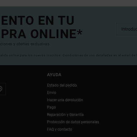
UENTO EN TU
PRA ONLINE*
ciones y ofertas exclusivas.
 valida online para los nuevos inscritos. Condiciones de uso detalladas en el email de
AYUDA
Estado del pedido
Envio
Hacer una devolución
Pago
Reparación y Garantía
Protección de datos personales
FAQ y contacto