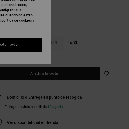
s personalizados,
onfigurar sus
kies cuando no están
a
política de cookies
y
S
10/S
12/M
14/L
16/XL
eptar todo
r guía de tallas
Añadir a la cesta
Domicilio o Entrega en punto de recogida
Entrega prevista a partir del
10 agosto
Ver disponibilidad en tienda