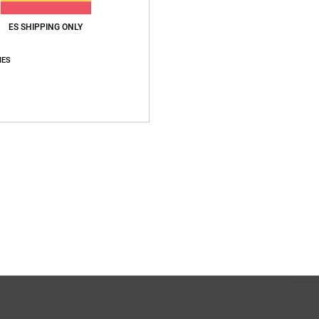
C
ES SHIPPING ONLY
M
C
IES
Bo
B
B
cuer
F
C
O
Compo
Envi