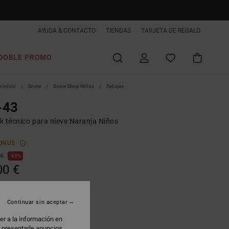
AYUDA & CONTACTO
TIENDAS
TARJETA DE REGALO
DOBLE PROMO
 inicio
Snow
Snow Shop Niños
Rebajas
-43
k técnico para nieve Naranja Niños
ONUS
 €
63%
00 €
AS
 PROMO -25% EXTRA
Continuar sin aceptar
er a la información en
: presentarle anuncios
epurpose