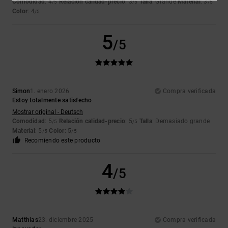
Comodidad
: 4
Relación calidad-precio
: 3
Talla
: Grande
Material
: 3
/5
/5
/5
Color
: 4
/5
5
/5
Simon
1. enero 2026
Compra verificada
Estoy totalmente satisfecho
Mostrar original - Deutsch
Comodidad
: 5
Relación calidad-precio
: 5
Talla
: Demasiado grande
/5
/5
Material
: 5
Color
: 5
/5
/5
Recomiendo este producto
4
/5
Matthias
23. diciembre 2025
Compra verificada