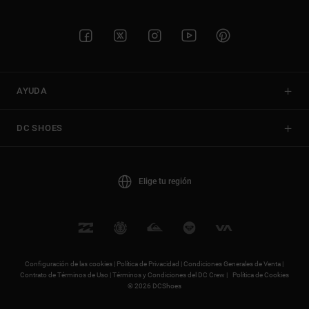
AYUDA
DC SHOES
Elige tu región
Configuración de las cookies |
Política de Privacidad |
Condiciones Generales de Venta |
Contrato de Términos de Uso |
Términos y Condiciones del DC Crew |
Política de Cookies
© 2026 DCShoes