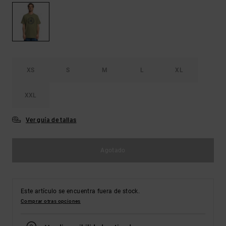
Bolsos &
respuestas a
Mochilas
las
preguntas
más
Carteras
frecuentes y
accede a
nuestro
XS
S
M
L
XL
formulario
de contacto.
XXL
Consultar
las FAQ
Ver guía de tallas
Agotado
Este artículo se encuentra fuera de stock.
Comprar otras opciones