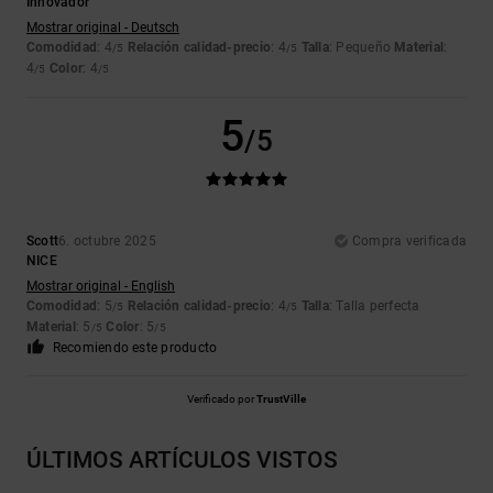
Innovador
Mostrar original - Deutsch
Comodidad
: 4
Relación calidad-precio
: 4
Talla
: Pequeño
Material
:
/5
/5
4
Color
: 4
/5
/5
5
/5
Scott
6. octubre 2025
Compra verificada
NICE
Mostrar original - English
Comodidad
: 5
Relación calidad-precio
: 4
Talla
: Talla perfecta
/5
/5
Material
: 5
Color
: 5
/5
/5
Recomiendo este producto
Verificado por
TrustVille
ÚLTIMOS ARTÍCULOS VISTOS