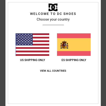
Comodidad
Relación calidad-precio
4.5
4.0
WELCOME TO DC SHOES
Choose your country
Talla
Material
4.3
Demasiado pequeño
Demasiado grande
Color
4.5
US SHIPPING ONLY
ES SHIPPING ONLY
4
/5
VIEW ALL COUNTRIES
Andreas
7. marzo 2026
Compra verificada
La tela es fina
Mostrar original - Deutsch