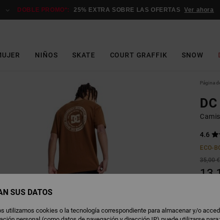
DOBLE PROMO*:
25% EXTRA SOBRE LAS OFERTAS
Ver ahora
MUJER
NIÑOS
SKATE
COURT GRAFFIK
SNOW
Página de
DC
Camis
4.6
ECO-B
35,00 
13,
OFERT
AN SUS DATOS
DOBLE
s utilizamos cookies o la tecnología correspondiente para almacenar y/o acced
rmación personal (como datos de navegación y dirección IP) puede utilizarse para