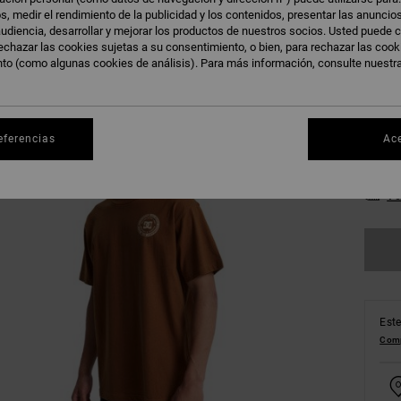
s, medir el rendimiento de la publicidad y los contenidos, presentar las anuncio
T
Color
udiencia, desarrollar y mejorar los productos de nuestros socios. Usted puede c
echazar las cookies sujetas a su consentimiento, o bien, para rechazar las coo
nto (como algunas cookies de análisis). Para más información, consulte nuestr
eferencias
Ac
XS
Ve
Este
Comp