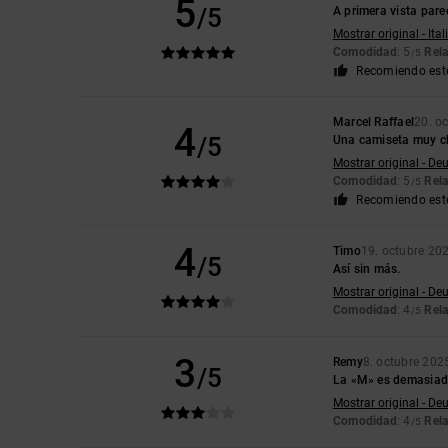
5
/5
A primera vista parec
Mostrar original - Ita
Comodidad
: 5
Rela
/5
Recomiendo est
Marcel Raffael
20. o
4
/5
Una camiseta muy chu
Mostrar original - De
Comodidad
: 5
Rela
/5
Recomiendo est
4
Timo
19. octubre 20
/5
Así sin más.
Mostrar original - De
Comodidad
: 4
Rela
/5
3
Remy
8. octubre 202
/5
La «M» es demasiad
Mostrar original - De
Comodidad
: 4
Rela
/5