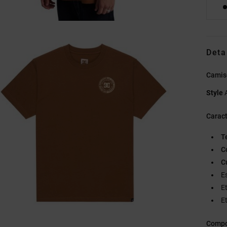
Deta
Camis
Style
Caract
T
C
C
E
Et
Et
Compo