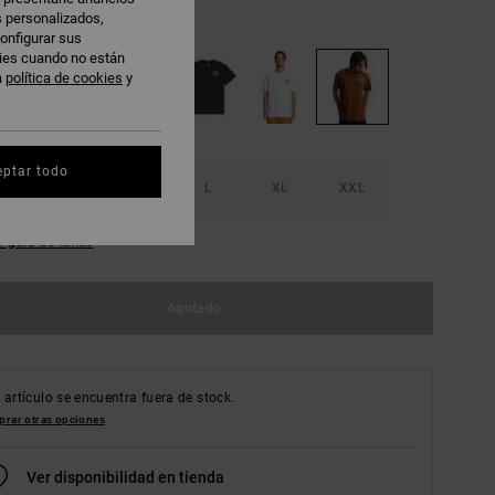
s personalizados,
offee
onfigurar sus
kies cuando no están
a
política de cookies
y
eptar todo
S
M
L
XL
XXL
r guía de tallas
Agotado
 artículo se encuentra fuera de stock.
rar otras opciones
Ver disponibilidad en tienda