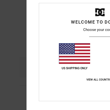
WELCOME TO D
Choose your co
Comodidad
Re
4.8
US SHIPPING ONLY
VIEW ALL COUNTR
Christoph
17. abril 
5
/5
¡Muy elegante!
Mostrar original - De
Relación calidad-pre