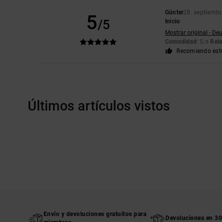
Günter
28. septiemb
5
/5
Inicio
Mostrar original - De
Comodidad
: 5
Rela
/5
Recomiendo est
Últimos artículos vistos
Envío y devoluciones gratuitos para
Devoluciones en 30