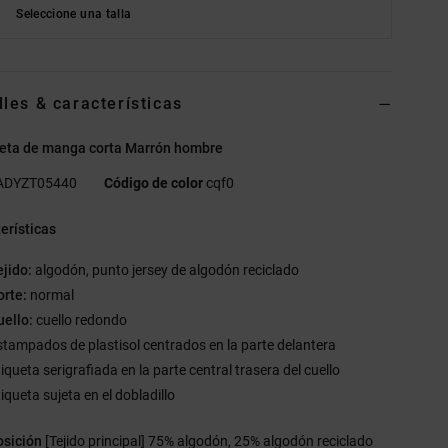
Seleccione una talla
lles & características
eta de manga corta Marrón hombre
ADYZT05440
Código de color
cqf0
erísticas
ejido:
algodón, punto jersey de algodón reciclado
orte:
normal
uello:
cuello redondo
stampados de plastisol centrados en la parte delantera
iqueta serigrafiada en la parte central trasera del cuello
iqueta sujeta en el dobladillo
sición
[Tejido principal] 75% algodón, 25% algodón reciclado