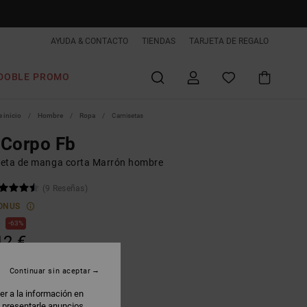
AYUDA & CONTACTO
TIENDAS
TARJETA DE REGALO
DOBLE PROMO
 inicio
Hombre
Ropa
Camisetas
 Corpo Fb
eta de manga corta Marrón hombre
(9 Reseñas)
ONUS
€
63%
12 €
AS
Continuar sin aceptar
 PROMO -25% EXTRA
er a la información en
: presentarle anuncios