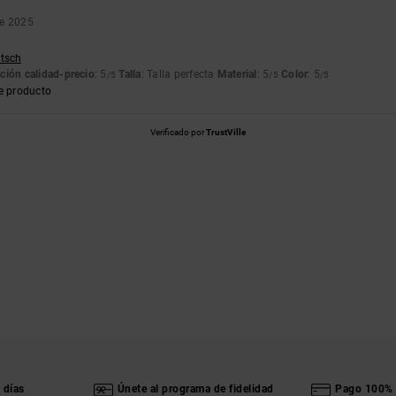
re 2025
utsch
ción calidad-precio
: 5
Talla
: Talla perfecta
Material
: 5
Color
: 5
/5
/5
/5
e producto
Verificado por
TrustVille
 días
Únete al programa de fidelidad
Pago 100% 