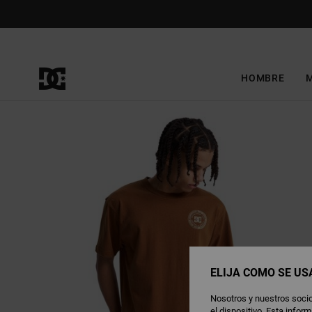
Pasar
a
la
información
del
producto
HOMBRE
ELIJA CÓMO SE US
Nosotros y nuestros socio
el dispositivo. Esta info