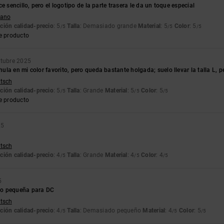
e sencillo, pero el logotipo de la parte trasera le da un toque especial
liano
ción calidad-precio
: 5
Talla
: Demasiado grande
Material
: 5
Color
: 5
/5
/5
/5
e producto
ctubre 2025
la en mi color favorito, pero queda bastante holgada; suelo llevar la talla L, 
utsch
ción calidad-precio
: 5
Talla
: Grande
Material
: 5
Color
: 5
/5
/5
/5
e producto
25
utsch
ción calidad-precio
: 4
Talla
: Grande
Material
: 4
Color
: 4
/5
/5
/5
5
o pequeña para DC
utsch
ción calidad-precio
: 4
Talla
: Demasiado pequeño
Material
: 4
Color
: 5
/5
/5
/5