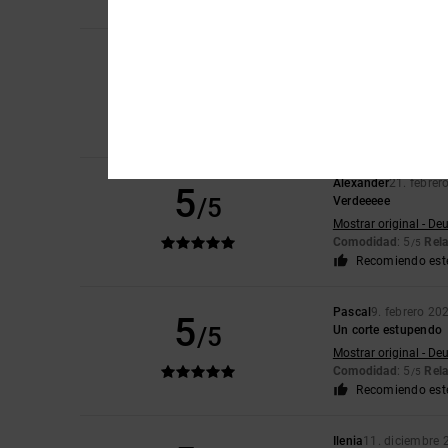
Recomiendo est
Christoph
17. abril 
5
/5
¡La mejor marca!
Mostrar original - De
Comodidad
: 5
Rela
/5
Recomiendo est
Alexander
21. febrer
5
/5
Verdeeeee
Mostrar original - De
Comodidad
: 5
Rela
/5
Recomiendo est
Pascal
9. febrero 20
5
/5
Un corte estupendo
Mostrar original - De
Comodidad
: 5
Rela
/5
Recomiendo est
Ilenia
11. diciembre 