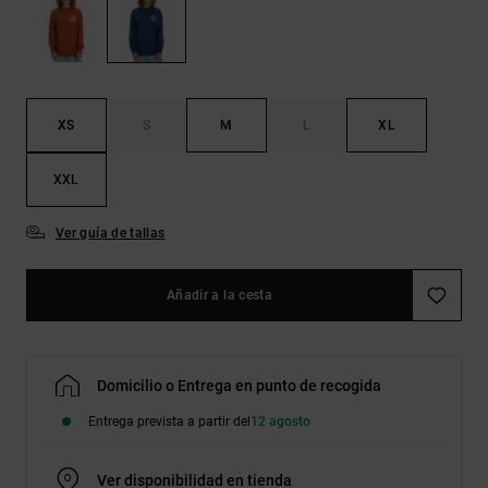
Bolsos &
respuestas a
Mochilas
las
preguntas
más
Carteras
frecuentes y
accede a
XS
S
M
L
XL
nuestro
formulario
de contacto.
XXL
Consultar
las FAQ
Ver guía de tallas
Añadir a la cesta
Domicilio o Entrega en punto de recogida
Entrega prevista a partir del
12 agosto
Ver disponibilidad en tienda