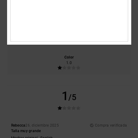
Comodidad
Relación calidad-precio
1.0
1.0
Talla
Material
2.0
Demasiado pequeño
Demasiado grande
Color
1.0
1
/5
Rebecca
26. diciembre 2025
Compra verificada
Talla muy grande