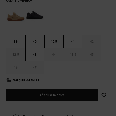
Brown/brown
Color
Bolsos &
respuestas a
Mochilas
las
preguntas
más
Carteras
frecuentes y
accede a
nuestro
formulario
de contacto.
39
40
40.5
41
42
Consultar
42.5
43
44
44.5
45
las FAQ
46
47
Ver guía de tallas
Añadir a la cesta