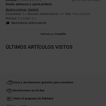
Dominik
8. noviembre 2025
Compra verificada
Diseño atemporal y ajuste perfecto.
Mostrar original - Deutsch
Comodidad
: 5
Relación calidad-precio
: 5
Talla
: Talla perfecta
/5
/5
Material
: 5
Color
: 5
/5
/5
Recomiendo este producto
Verificado por
TrustVille
ÚLTIMOS ARTÍCULOS VISTOS
Envío y devoluciones gratuitos para miembros
Devoluciones en 30 días
Únete al programa de fidelidad