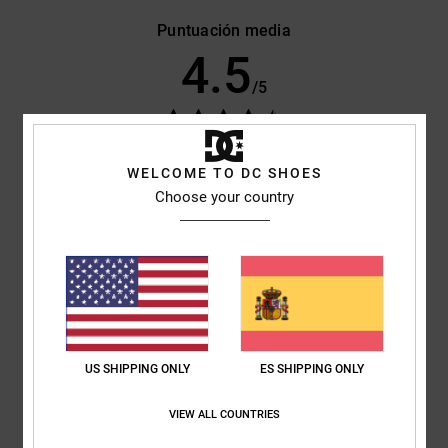
Puntuación media
4.5
/5
basado en
4 reseñas verificadas
desde noviembre 2025
El 75% de nuestros clientes recomiendan este producto
WELCOME TO DC SHOES
Choose your country
Comodidad
Relación calidad-precio
4.3
4.8
Talla
Material
4.8
Demasiado pequeño
Demasiado grande
US SHIPPING ONLY
ES SHIPPING ONLY
Color
4.5
VIEW ALL COUNTRIES