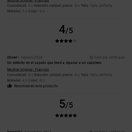
Mostrar original - Français
Comodidad
: 4
Relación calidad-precio
: 5
Talla
: Talla perfecta
/5
/5
Material
: 5
Color
: 4
/5
/5
4
/5
Olivier
1. febrero 2026
Compra verificada
Un defecto en el zapato que llevé a reparar a un zapatero
Mostrar original - Français
Comodidad
: 4
Relación calidad-precio
: 4
Talla
: Talla perfecta
/5
/5
Material
: 4
Color
: 4
/5
/5
Recomiendo este producto
5
/5