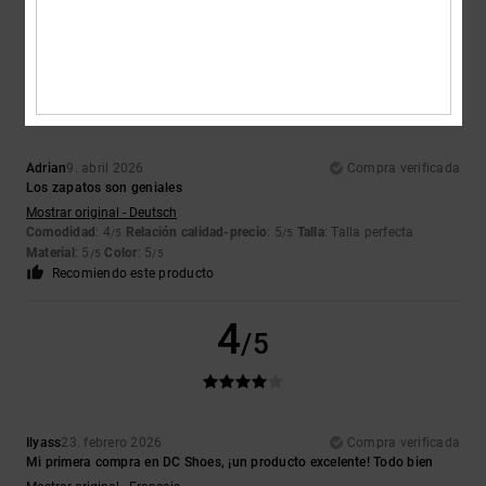
5
/5
Adrian
9. abril 2026
Compra verificada
Los zapatos son geniales
Mostrar original - Deutsch
Comodidad
: 4
Relación calidad-precio
: 5
Talla
: Talla perfecta
/5
/5
Material
: 5
Color
: 5
/5
/5
Recomiendo este producto
4
/5
Ilyass
23. febrero 2026
Compra verificada
Mi primera compra en DC Shoes, ¡un producto excelente! Todo bien