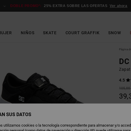
DOBLE PROMO*:
25% EXTRA SOBRE LAS OFERTAS
Ver ahora
MUJER
NIÑOS
SKATE
COURT GRAFFIK
SNOW
Página de
DC 
Zapati
4.5
105,00
39,
OFERT
DOBLE
AN SUS DATOS
s utilizamos cookies o la tecnología correspondiente para almacenar y/o acced
B
Color
rmación personal (como datos de navegación y dirección IP) puede utilizarse para