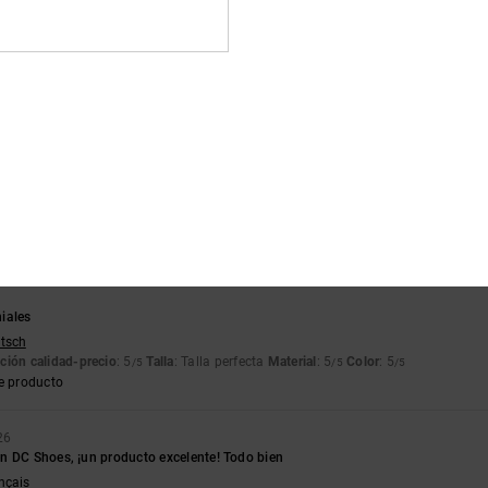
4.5
/5
basado en
4 reseñas verificadas
desde noviembre 2025
El 75% de nuestros clientes recomiendan este producto
lación calidad-precio
Talla
Material
4.8
4.8
Demasiado pequeño
Demasiado grande
iales
utsch
ción calidad-precio
: 5
Talla
: Talla perfecta
Material
: 5
Color
: 5
/5
/5
/5
e producto
26
n DC Shoes, ¡un producto excelente! Todo bien
ançais