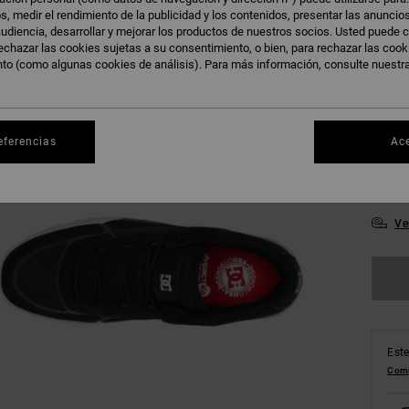
s, medir el rendimiento de la publicidad y los contenidos, presentar las anuncio
udiencia, desarrollar y mejorar los productos de nuestros socios. Usted puede c
echazar las cookies sujetas a su consentimiento, o bien, para rechazar las coo
nto (como algunas cookies de análisis). Para más información, consulte nuestr
39
eferencias
Ac
43
Ve
Este
Comp