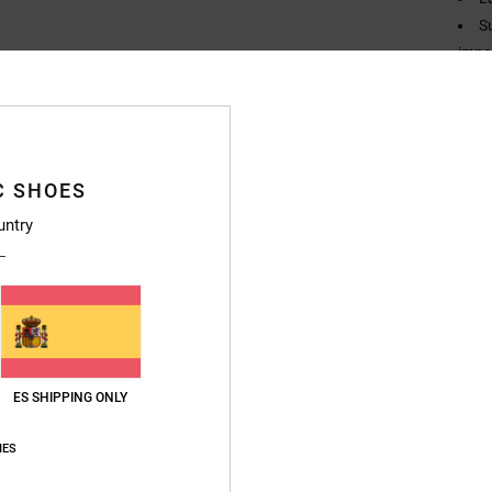
S
impa
S
resis
S
Compo
C SHOES
untry
Envi
ES SHIPPING ONLY
IES
Puntuación media