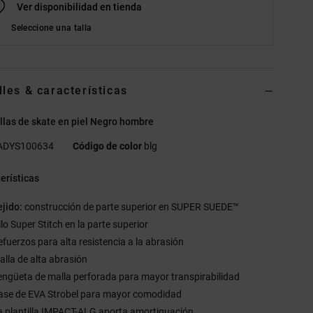
Ver disponibilidad en tienda
Seleccione una talla
lles & características
llas de skate en piel Negro hombre
ADYS100634
Código de color
blg
erísticas
ejido:
construcción de parte superior en SUPER SUEDE™
lo Super Stitch en la parte superior
efuerzos para alta resistencia a la abrasión
alla de alta abrasión
engüeta de malla perforada para mayor transpirabilidad
ase de EVA Strobel para mayor comodidad
a plantilla IMPACT-ALG aporta amortiguación