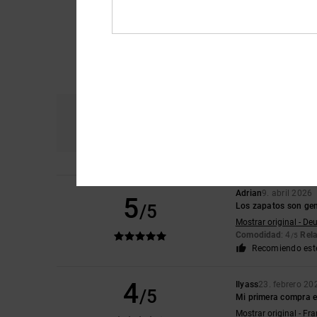
Comodidad
Re
4.3
Adrian
9. abril 2026
5
/5
Los zapatos son gen
Mostrar original - De
Comodidad
: 4
Rela
/5
Recomiendo est
4
Ilyass
23. febrero 20
/5
Mi primera compra e
Mostrar original - Fr