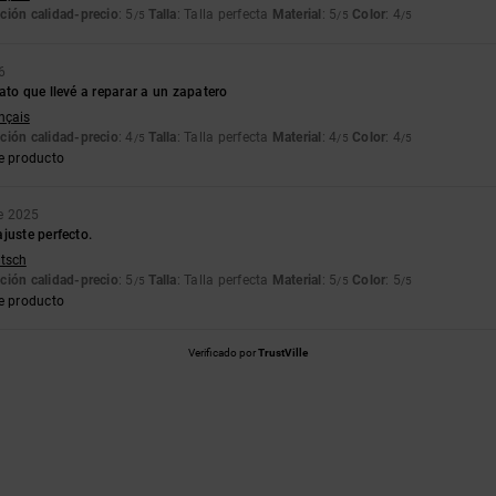
ción calidad-precio
: 5
Talla
: Talla perfecta
Material
: 5
Color
: 4
/5
/5
/5
6
ato que llevé a reparar a un zapatero
ançais
ción calidad-precio
: 4
Talla
: Talla perfecta
Material
: 4
Color
: 4
/5
/5
/5
e producto
e 2025
juste perfecto.
utsch
ción calidad-precio
: 5
Talla
: Talla perfecta
Material
: 5
Color
: 5
/5
/5
/5
e producto
Verificado por
TrustVille