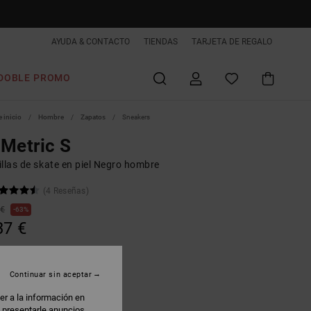
AYUDA & CONTACTO
TIENDAS
TARJETA DE REGALO
DOBLE PROMO
 inicio
Hombre
Zapatos
Sneakers
Metric S
llas de skate en piel Negro hombre
(4 Reseñas)
 €
63%
37 €
AS
 PROMO -25% EXTRA
Continuar sin aceptar
er a la información en
lack/grey
: presentarle anuncios