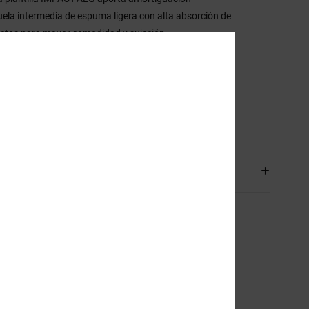
uela intermedia de espuma ligera con alta absorción de
ctos para mayor comodidad y sujeción
uela exterior de goma adherente de absorción, ligera y
tente a la abrasión
uela con dibujo paramétrico
sición
45.88% piel, 32.94% sintético, 21.18% Polyester
os y Devoluciones