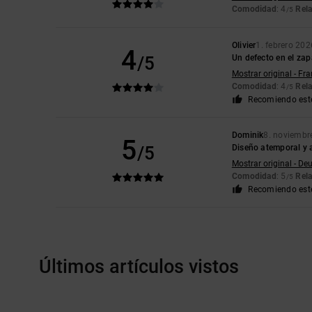
Comodidad
: 4
Rela
/5
Olivier
1. febrero 202
4
/5
Un defecto en el zap
Mostrar original - Fr
Comodidad
: 4
Rela
/5
Recomiendo est
Dominik
8. noviembr
5
/5
Diseño atemporal y a
Mostrar original - De
Comodidad
: 5
Rela
/5
Recomiendo est
Últimos artículos vistos