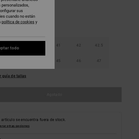
s personalizados,
onfigurar sus
kies cuando no están
a
política de cookies
y
40
40.5
41
42
42.5
eptar todo
44
44.5
45
46
47
r guía de tallas
Agotado
 artículo se encuentra fuera de stock.
rar otras opciones