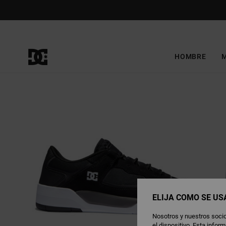
Pasar
a
la
información
del
producto
HOMBRE
ELIJA CÓMO SE US
Nosotros y nuestros socio
el dispositivo. Esta info