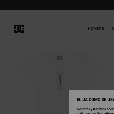
Pasar
a
la
información
del
producto
HOMBRE
ELIJA CÓMO SE US
Nosotros y nuestros socio
el dispositivo. Esta info