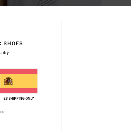
Deta
Camis
C SHOES
Style
untry
Caract
T
C
C
E
ES SHIPPING ONLY
tras
E
IES
Et
Compo