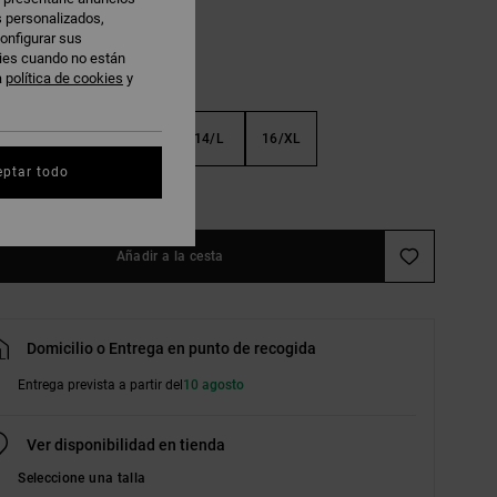
s personalizados,
onfigurar sus
kies cuando no están
a
política de cookies
y
S
10/S
12/M
14/L
16/XL
eptar todo
r guía de tallas
Añadir a la cesta
Domicilio o Entrega en punto de recogida
Entrega prevista a partir del
10 agosto
Ver disponibilidad en tienda
Seleccione una talla