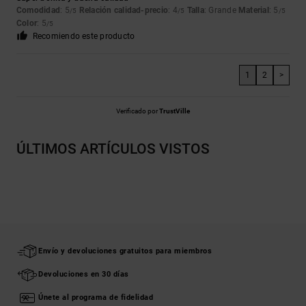
Comodidad
: 5
Relación calidad-precio
: 4
Talla
: Grande
Material
: 5
/5
/5
/5
Color
: 5
/5
Recomiendo este producto
1
2
>
Verificado por
TrustVille
ÚLTIMOS ARTÍCULOS VISTOS
Envío y devoluciones gratuitos para miembros
Devoluciones en 30 días
Únete al programa de fidelidad