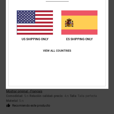
Marika
13. mayo 2026
Compra verificada
¡Porque es bonita y cómoda!
Mostrar original - Italiano
Comodidad
: 5
Relación calidad-precio
: 5
Talla
: Talla perfecta
/5
/5
Material
: 5
Color
: 5
/5
/5
US SHIPPING ONLY
ES SHIPPING ONLY
Recomiendo este producto
VIEW ALL COUNTRIES
5
/5
Frederic
12. mayo 2026
Compra verificada
Perfecto
Mostrar original - Français
Comodidad
: 5
Relación calidad-precio
: 4
Talla
: Talla perfecta
/5
/5
Material
: 5
/5
Recomiendo este producto