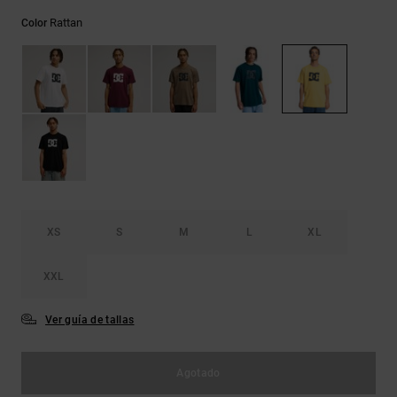
Bolsos &
respuestas a
Mochilas
Rattan
Color
las
preguntas
más
Carteras
frecuentes y
accede a
nuestro
formulario
de contacto.
Consultar
las FAQ
XS
S
M
L
XL
XXL
Ver guía de tallas
Agotado