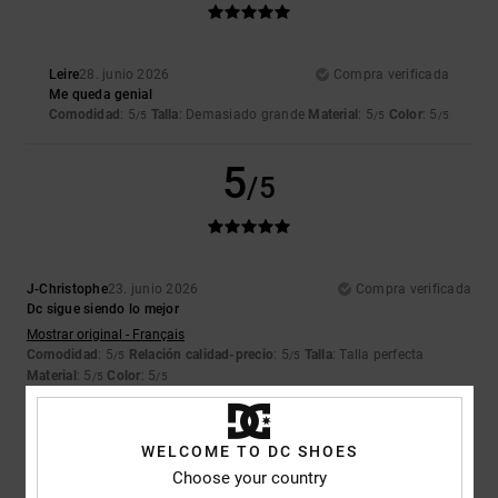
Leire
28. junio 2026
Compra verificada
Me queda genial
Comodidad
: 5
Talla
: Demasiado grande
Material
: 5
Color
: 5
/5
/5
/5
5
/5
J-Christophe
23. junio 2026
Compra verificada
Dc sigue siendo lo mejor
Mostrar original - Français
Comodidad
: 5
Relación calidad-precio
: 5
Talla
: Talla perfecta
/5
/5
Material
: 5
Color
: 5
/5
/5
Recomiendo este producto
5
WELCOME TO DC SHOES
/5
Choose your country