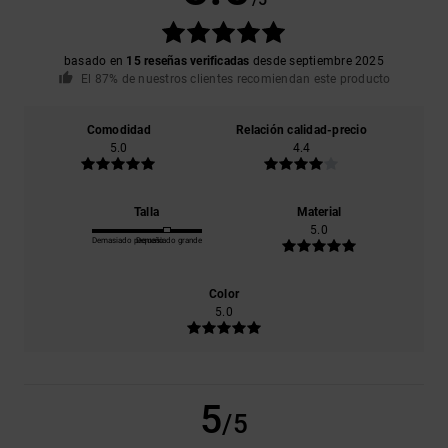
basado en
15 reseñas verificadas
desde septiembre 2025
El 87% de nuestros clientes recomiendan este producto
Comodidad
Relación calidad-precio
5.0
4.4
Talla
Material
5.0
Demasiado pequeño
Demasiado grande
Color
5.0
5
/5