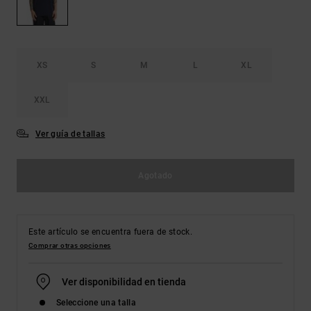
Bolsos &
respuestas a
Mochilas
las
preguntas
más
Carteras
frecuentes y
XS
S
M
L
XL
accede a
nuestro
formulario
XXL
de contacto.
Ver guía de tallas
Consultar
las FAQ
Agotado
Este artículo se encuentra fuera de stock.
Comprar otras opciones
Ver disponibilidad en tienda
Seleccione una talla