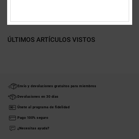
Envios y Devoluciones
ÚLTIMOS ARTÍCULOS VISTOS
Envío y devoluciones gratuitos para miembros
Devoluciones en 30 días
Únete al programa de fidelidad
Pago 100% seguro
¿Necesitas ayuda?