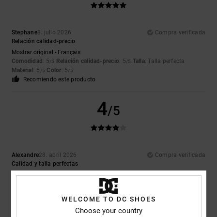
Stephane
8. julio 2026
Compra verificada
Relación calidad-precio
Mostrar original - Français
Comodidad
: 5
Relación calidad-precio
: 5
Talla
: Talla perfecta
/5
/5
Material
: 5
Color
: 5
/5
/5
Recomiendo este producto
4
/5
Alexandre
28. abril 2026
Compra verificada
Calidad y talla perfectas
Mostrar original - Français
Comodidad
: 5
Relación calidad-precio
: 5
Talla
: Talla perfecta
/5
/5
Material
: 5
Color
: 5
/5
/5
WELCOME TO DC SHOES
Recomiendo este producto
Choose your country