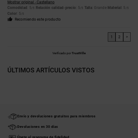
Mostrar original - Castellano
Comodidad
: 5
Relación calidad-precio
: 5
Talla
: Grande
Material
: 5
/5
/5
/5
Color
: 5
/5
Recomiendo este producto
1
2
>
Verificado por
TrustVille
ÚLTIMOS ARTÍCULOS VISTOS
Envío y devoluciones gratuitos para miembros
Devoluciones en 30 días
Únete al programa de fidelidad