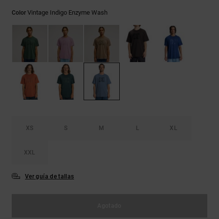
Bolsos &
respuestas a
Mochilas
Vintage Indigo Enzyme Wash
Color
las
preguntas
más
Carteras
frecuentes y
accede a
nuestro
formulario
de contacto.
Consultar
las FAQ
XS
S
M
L
XL
XXL
Ver guía de tallas
Agotado