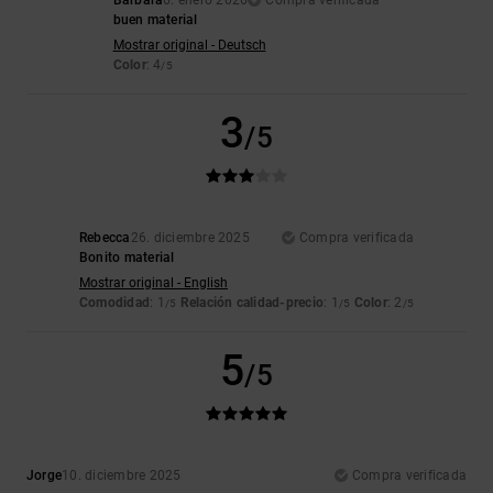
Barbara
6. enero 2026
Compra verificada
buen material
Mostrar original - Deutsch
Color
: 4
/5
3
/5
Rebecca
26. diciembre 2025
Compra verificada
Bonito material
Mostrar original - English
Comodidad
: 1
Relación calidad-precio
: 1
Color
: 2
/5
/5
/5
5
/5
Jorge
10. diciembre 2025
Compra verificada