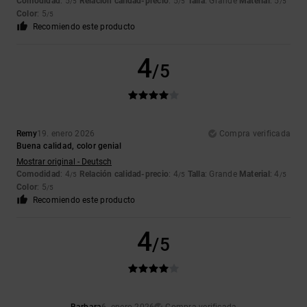
Comodidad
: 5
Relación calidad-precio
: 5
Talla
: Grande
Material
: 5
/5
/5
/5
Color
: 5
/5
Recomiendo este producto
4
/5
Remy
19. enero 2026
Compra verificada
Buena calidad, color genial
Mostrar original - Deutsch
Comodidad
: 4
Relación calidad-precio
: 4
Talla
: Grande
Material
: 4
/5
/5
/5
Color
: 5
/5
Recomiendo este producto
4
/5