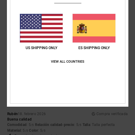
5
/5
Linda
3. abril 2026
Compra verificada
A mi hija adolescente le encanta, está muy contenta
US SHIPPING ONLY
ES SHIPPING ONLY
Mostrar original - English
Comodidad
: 5
Relación calidad-precio
: 5
Talla
: Talla perfecta
/5
/5
Material
: 5
Color
: 5
VIEW ALL COUNTRIES
/5
/5
Recomiendo este producto
5
/5
Rubén
18. febrero 2026
Compra verificada
Buena calidad
Comodidad
: 5
Relación calidad-precio
: 5
Talla
: Talla perfecta
/5
/5
Material
: 5
Color
: 5
/5
/5