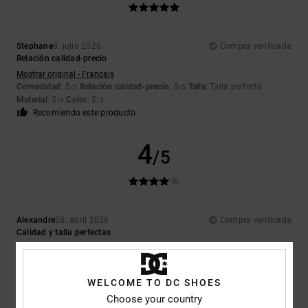
Stephane
8. julio 2026
Compra verificada
Relación calidad-precio
Mostrar original - Français
Comodidad
: 5
Relación calidad-precio
: 5
Talla
: Talla perfecta
/5
/5
Material
: 5
Color
: 5
/5
/5
Recomiendo este producto
4
/5
Alexandre
28. abril 2026
Compra verificada
Calidad y talla perfectas
Mostrar original - Français
Comodidad
: 5
Relación calidad-precio
: 5
Talla
: Talla perfecta
/5
/5
Material
: 5
Color
: 5
/5
/5
WELCOME TO DC SHOES
Recomiendo este producto
Choose your country