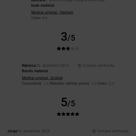
Barbara
6. enero 2026
Compra verificada
buen material
Mostrar original - Deutsch
Color
: 4
/5
3
/5
Rebecca
26. diciembre 2025
Compra verificada
Bonito material
Mostrar original - English
Comodidad
: 1
Relación calidad-precio
: 1
Color
: 2
/5
/5
/5
5
/5
Jorge
10. diciembre 2025
Compra verificada