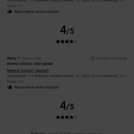
Comodidad
: 5
Relación calidad-precio
: 5
Talla
: Grande
Material
: 5
/5
/5
/5
Color
: 5
/5
Recomiendo este producto
4
/5
Remy
19. enero 2026
Compra verificada
Buena calidad, color genial
Mostrar original - Deutsch
Comodidad
: 4
Relación calidad-precio
: 4
Talla
: Grande
Material
: 4
/5
/5
/5
Color
: 5
/5
Recomiendo este producto
4
/5