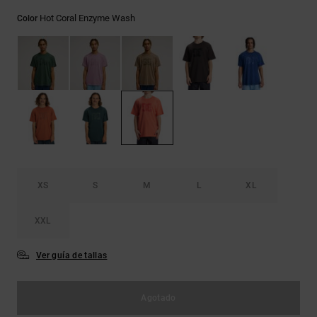
Bolsos &
respuestas a
Mochilas
Hot Coral Enzyme Wash
Color
las
preguntas
más
Carteras
frecuentes y
accede a
nuestro
formulario
de contacto.
Consultar
las FAQ
XS
S
M
L
XL
XXL
Ver guía de tallas
Agotado