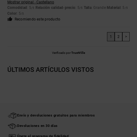
Mostrar original - Castellano
Comodidad
: 5
Relación calidad-precio
: 5
Talla
: Grande
Material
: 5
/5
/5
/5
Color
: 5
/5
Recomiendo este producto
1
2
>
Verificado por
TrustVille
ÚLTIMOS ARTÍCULOS VISTOS
Envío y devoluciones gratuitos para miembros
Devoluciones en 30 días
Únete al programa de fidelidad