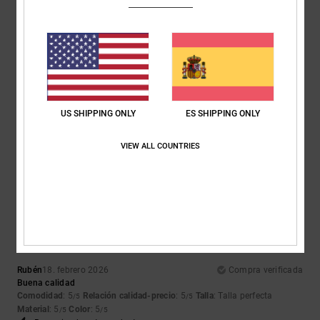
5
/5
Linda
3. abril 2026
Compra verificada
A mi hija adolescente le encanta, está muy contenta
US SHIPPING ONLY
ES SHIPPING ONLY
Mostrar original - English
Comodidad
: 5
Relación calidad-precio
: 5
Talla
: Talla perfecta
/5
/5
Material
: 5
Color
: 5
VIEW ALL COUNTRIES
/5
/5
Recomiendo este producto
5
/5
Rubén
18. febrero 2026
Compra verificada
Buena calidad
Comodidad
: 5
Relación calidad-precio
: 5
Talla
: Talla perfecta
/5
/5
Material
: 5
Color
: 5
/5
/5