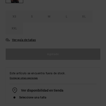
Bolsos &
respuestas a
Mochilas
las
preguntas
más
XS
S
M
L
XL
Carteras
frecuentes y
accede a
XXL
nuestro
formulario
de contacto.
Ver guía de tallas
Consultar
las FAQ
Agotado
Este artículo se encuentra fuera de stock.
Comprar otras opciones
Ver disponibilidad en tienda
Seleccione una talla