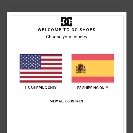
Detalles & características
Camiseta de manga corta Rojo Hombre
WELCOME TO DC SHOES
Choose your country
Style
ADYZT04990
Código de color
rqr7
Características
Tejido:
Tejido de algodón [200 g / m2]
Corte:
corte normal, clásico, cómodo
Cuello:
cuello redondo
Estampado en el pecho
US SHIPPING ONLY
ES SHIPPING ONLY
Composición
[Tejido principal] 100% algodón
VIEW ALL COUNTRIES
Envios y Devoluciones