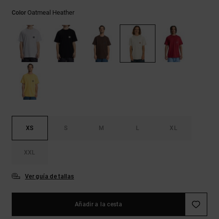
Bolsos &
respuestas a
Mochilas
Oatmeal Heather
Color
las
preguntas
más
Carteras
frecuentes y
accede a
nuestro
formulario
de contacto.
Consultar
las FAQ
XS
S
M
L
XL
XXL
Ver guía de tallas
Añadir a la cesta