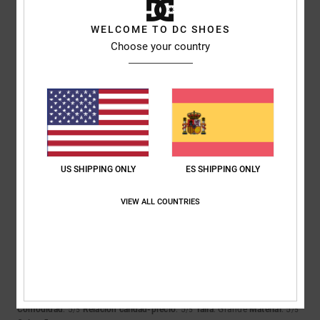
4
WELCOME TO DC SHOES
/5
Choose your country
Luc
27. mayo 2026
Compra verificada
Algunas costuras mal hechas
Mostrar original - Français
Comodidad
: 4
Relación calidad-precio
: 3
Talla
: Talla perfecta
/5
/5
Material
: 4
Color
: 4
/5
/5
US SHIPPING ONLY
ES SHIPPING ONLY
5
/5
VIEW ALL COUNTRIES
Christoph
17. abril 2026
Compra verificada
¡Qué color tan chulo!
Mostrar original - Deutsch
Comodidad
: 5
Relación calidad-precio
: 5
Talla
: Grande
Material
: 5
/5
/5
/5