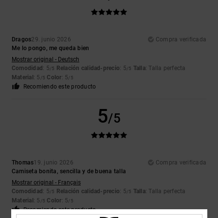
Dragos
29. junio 2026
Compra verificada
Me lo pongo, me queda bien
Mostrar original - Deutsch
Comodidad
: 5
Relación calidad-precio
: 5
Talla
: Talla perfecta
/5
/5
Material
: 5
Color
: 5
/5
/5
Recomiendo este producto
5
/5
Thomas
19. junio 2026
Compra verificada
Camiseta bonita, sencilla y de buena talla
Mostrar original - Français
Comodidad
: 5
Relación calidad-precio
: 5
Talla
: Talla perfecta
/5
/5
Material
: 5
Color
: 5
/5
/5
Recomiendo este producto