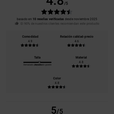
4.8
/5
basado en
10 reseñas verificadas
desde noviembre 2025
El 90% de nuestros clientes recomiendan este producto
Comodidad
Relación calidad-precio
4.9
4.6
Talla
Material
4.8
Demasiado pequeño
Demasiado grande
Color
4.8
5
/5