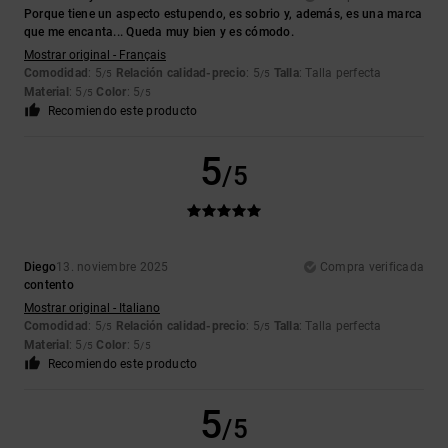
Porque tiene un aspecto estupendo, es sobrio y, además, es una marca
que me encanta... Queda muy bien y es cómodo.
Mostrar original - Français
Comodidad
: 5
Relación calidad-precio
: 5
Talla
: Talla perfecta
/5
/5
Material
: 5
Color
: 5
/5
/5
Recomiendo este producto
5
/5
Diego
13. noviembre 2025
Compra verificada
contento
Mostrar original - Italiano
Comodidad
: 5
Relación calidad-precio
: 5
Talla
: Talla perfecta
/5
/5
Material
: 5
Color
: 5
/5
/5
Recomiendo este producto
5
/5