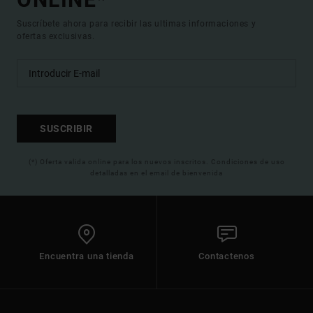
Suscríbete ahora para recibir las ultimas informaciones y
ofertas exclusivas.
SUSCRIBIR
(*) Oferta valida online para los nuevos inscritos. Condiciones de uso
detalladas en el email de bienvenida
Encuentra una tienda
Contactenos