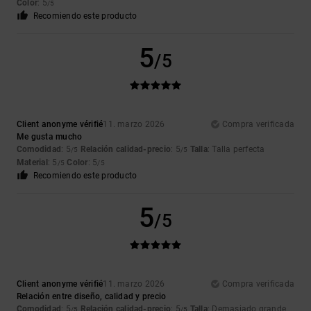
Color
: 5
/5
Recomiendo este producto
5
/5
Client anonyme vérifié
11. marzo 2026
Compra verificada
Me gusta mucho
Comodidad
: 5
Relación calidad-precio
: 5
Talla
: Talla perfecta
/5
/5
Material
: 5
Color
: 5
/5
/5
Recomiendo este producto
5
/5
Client anonyme vérifié
11. marzo 2026
Compra verificada
Relación entre diseño, calidad y precio
Comodidad
: 5
Relación calidad-precio
: 5
Talla
: Demasiado grande
/5
/5