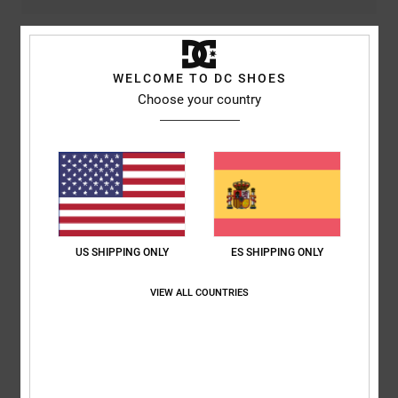
4
/5
WELCOME TO DC SHOES
Choose your country
Arnaud
25. enero 2026
Compra verificada
Una buena chaqueta
Mostrar original - Français
Relación calidad-precio
: 5
Talla
: Grande
Color
: 5
/5
/5
US SHIPPING ONLY
ES SHIPPING ONLY
5
/5
VIEW ALL COUNTRIES
Angelo
23. enero 2026
Compra verificada
Chaqueta de gran calidad
Mostrar original - Italiano