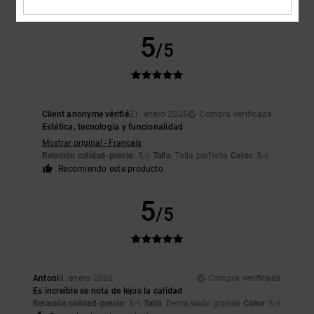
Relación calidad-precio
: 4
Talla
: Grande
Color
: 5
/5
/5
5
/5
Client anonyme vérifié
21. enero 2026
Compra verificada
Estética, tecnología y funcionalidad
Mostrar original - Français
Relación calidad-precio
: 5
Talla
: Talla perfecta
Color
: 5
/5
/5
Recomiendo este producto
5
/5
Antoni
8. enero 2026
Compra verificada
Es increíble se nota de lejos la calidad
Relación calidad-precio
: 5
Talla
: Demasiado grande
Color
: 5
/5
/5