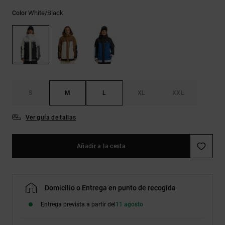
Bolsos &
respuestas a
Mochilas
White/black
Color
las
preguntas
más
Carteras
frecuentes y
accede a
nuestro
formulario
de contacto.
S
M
L
XL
XXL
Consultar
las FAQ
Ver guía de tallas
Añadir a la cesta
Domicilio o Entrega en punto de recogida
Entrega prevista a partir del
11 agosto