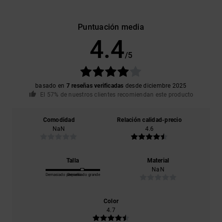
Puntuación media
4.4
/5
basado en
7 reseñas verificadas
desde diciembre 2025
El 57% de nuestros clientes recomiendan este producto
Comodidad
Relación calidad-precio
NaN
4.6
Talla
Material
NaN
Demasiado pequeño
Demasiado grande
Color
4.7