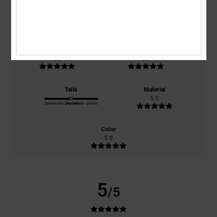
basado en
1 reseñas verificadas
desde diciembre 2025
El 100% de nuestros clientes recomiendan este producto
Comodidad
Relación calidad-precio
5.0
5.0
Talla
Material
5.0
Demasiado pequeño
Demasiado grande
Color
5.0
5
/5