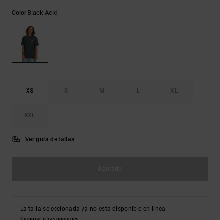
Bolsos &
respuestas a
Mochilas
Black Acid
Color
las
preguntas
más
Carteras
frecuentes y
accede a
nuestro
formulario
de contacto.
XS
S
M
L
XL
Consultar
las FAQ
XXL
Ver guía de tallas
Agotado
La talla seleccionada ya no está disponible en línea.
Comprar otras opciones