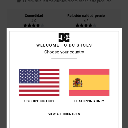
El 75% de nuestros clientes recomiendan este producto
Comodidad
Relación calidad-precio
4.0
4.3
Talla
Material
3.3
WELCOME TO DC SHOES
Demasiado pequeño
Demasiado grande
Choose your country
Color
5.0
4
/5
US SHIPPING ONLY
ES SHIPPING ONLY
VIEW ALL COUNTRIES
Aymeric
10. julio 2026
Compra verificada