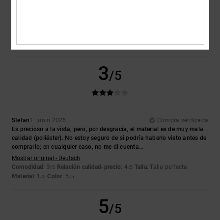
Buena relación calidad-precio
Mostrar original - Français
Comodidad
: 4
Relación calidad-precio
: 4
Talla
: Talla perfecta
/5
/5
Material
: 4
Color
: 5
/5
/5
Recomiendo este producto
3
/5
Stefan
1. junio 2026
Compra verificada
Es precioso a la vista, pero, por desgracia, el material es de muy mala
calidad (poliéster). No estoy seguro de si podría haberlo visto antes de
comprarlo; en cualquier caso, no me di cuenta...
Mostrar original - Deutsch
Comodidad
: 3
Relación calidad-precio
: 4
Talla
: Talla perfecta
/5
/5
Material
: 1
Color
: 5
/5
/5
5
/5