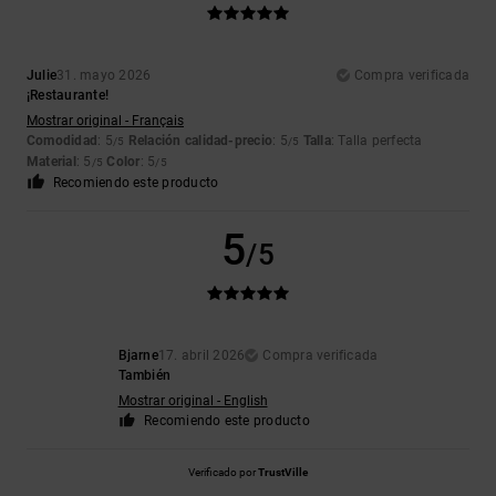
Julie
31. mayo 2026
Compra verificada
¡Restaurante!
Mostrar original - Français
Comodidad
: 5
Relación calidad-precio
: 5
Talla
: Talla perfecta
/5
/5
Material
: 5
Color
: 5
/5
/5
Recomiendo este producto
5
/5
Bjarne
17. abril 2026
Compra verificada
También
Mostrar original - English
Recomiendo este producto
Verificado por
TrustVille