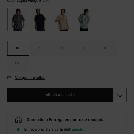
Liquid Fuego Black
Color
Bolsos &
respuestas a
Mochilas
las
preguntas
más
Carteras
frecuentes y
accede a
nuestro
formulario
de contacto.
XS
S
M
L
XL
Consultar
XXL
las FAQ
Ver guía de tallas
Añadir a la cesta
Domicilio o Entrega en punto de recogida
Entrega prevista a partir del
8 agosto