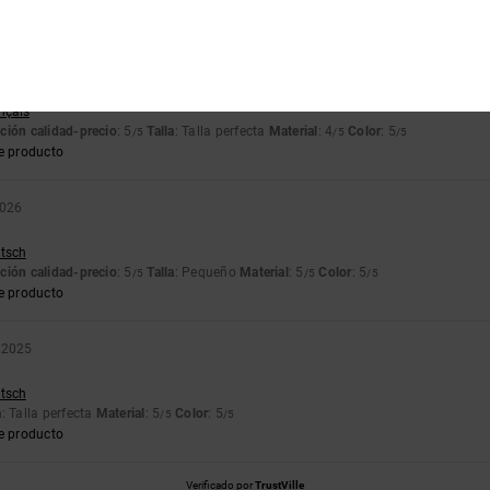
ançais
ción calidad-precio
: 5
Talla
: Talla perfecta
Material
: 4
Color
: 5
/5
/5
/5
e producto
2026
utsch
ción calidad-precio
: 5
Talla
: Pequeño
Material
: 5
Color
: 5
/5
/5
/5
e producto
 2025
utsch
a
: Talla perfecta
Material
: 5
Color
: 5
/5
/5
e producto
Verificado por
TrustVille