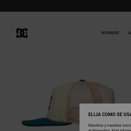
Pasar
a
la
información
del
producto
HOMBRE
ELIJA CÓMO SE US
Nosotros y nuestros socio
el dispositivo. Esta info