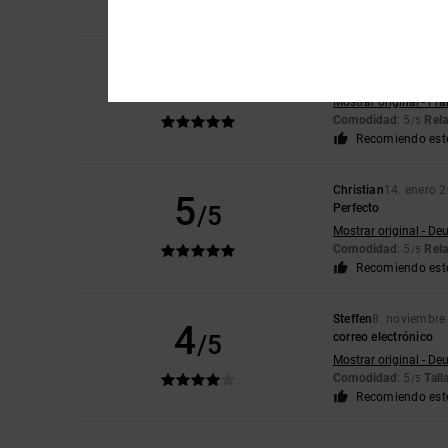
Pierre
5. abril 2026
5
/5
Satisfecho
Mostrar original - Fr
Comodidad
: 5
Rela
/5
Recomiendo est
Christian
14. enero 
5
/5
Perfecto
Mostrar original - De
Comodidad
: 5
Rela
/5
Recomiendo est
Steffen
8. noviembre
4
/5
correo electrónico
Mostrar original - De
Comodidad
: 5
Tall
/5
Recomiendo est