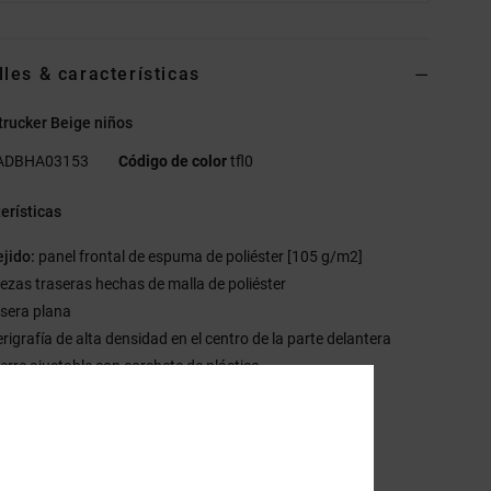
lles & características
trucker Beige niños
ADBHA03153
Código de color
tfl0
erísticas
ejido:
panel frontal de espuma de poliéster [105 g/m2]
iezas traseras hechas de malla de poliéster
isera plana
erigrafía de alta densidad en el centro de la parte delantera
ierre ajustable con corchete de plástico
etalles DC
sición
[Tejido principal] 100% poliéster