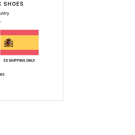
C SHOES
Envi
untry
ES SHIPPING ONLY
Puntuación media
4.7
IES
/5
basado en
3 reseñas verificadas
desde noviembre 2025
El 100% de nuestros clientes recomiendan este producto
lación calidad-precio
Talla
Material
5.0
4.7
Demasiado pequeño
Demasiado grande