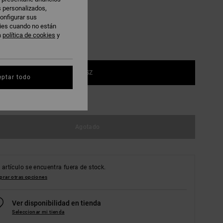
s personalizados,
onfigurar sus
kies cuando no están
a
política de cookies
y
1SZ
eptar todo
r guía de tallas
Agotado
 artículo se encuentra fuera de stock.
rar otras opciones
Ver disponibilidad en tienda
Seleccionar mi tienda