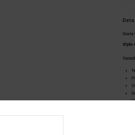
Deta
Gorra 
Style
Caract
T
P
V
S
C
D
Compo