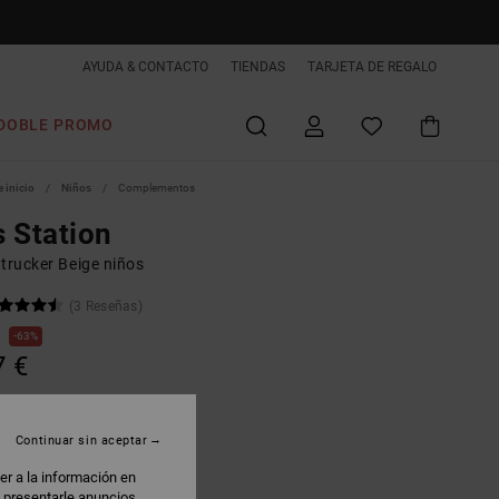
AYUDA & CONTACTO
TIENDAS
TARJETA DE REGALO
DOBLE PROMO
 inicio
Niños
Complementos
 Station
trucker Beige niños
(3 Reseñas)
€
63%
7 €
AS
 PROMO -25% EXTRA
Continuar sin aceptar
er a la información en
atmeal
: presentarle anuncios