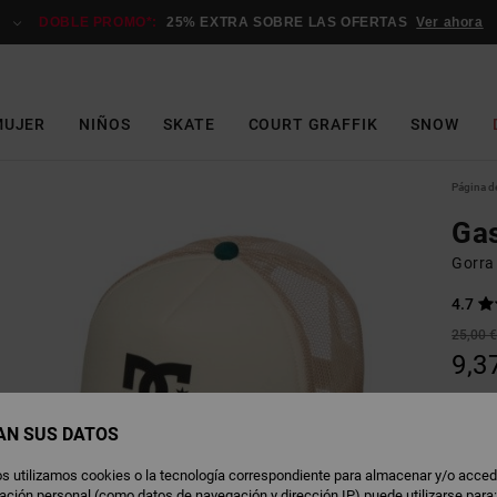
DOBLE PROMO*:
25% EXTRA SOBRE LAS OFERTAS
Ver ahora
MUJER
NIÑOS
SKATE
COURT GRAFFIK
SNOW
Página de
Gas
Gorra 
4.7
25,00 
9,3
OFERT
DOBLE
AN SUS DATOS
s utilizamos cookies o la tecnología correspondiente para almacenar y/o acced
O
Color
rmación personal (como datos de navegación y dirección IP) puede utilizarse para