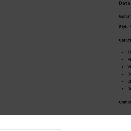
Deta
Gorra 
Style
Caract
T
P
V
S
C
D
Compo
Envi