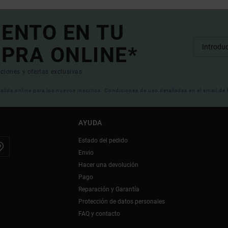
UENTO EN TU
PRA ONLINE*
ciones y ofertas exclusivas.
 valida online para los nuevos inscritos. Condiciones de uso detalladas en el email de
AYUDA
Estado del pedido
Envio
Hacer una devolución
Pago
Reparación y Garantía
Protección de datos personales
FAQ y contacto