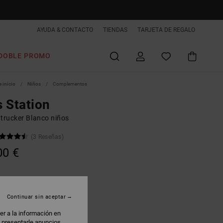
AYUDA & CONTACTO
TIENDAS
TARJETA DE REGALO
DOBLE PROMO
 inicio
Niños
Complementos
 Station
 trucker Blanco niños
(3 Reseñas)
00 €
hite / Black
Continuar sin aceptar
er a la información en
: presentarle anuncios