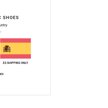
C SHOES
untry
Puntuación media
4.7
/5
ES SHIPPING ONLY
basado en
3 reseñas verificadas
desde noviembre 2025
El 100% de nuestros clientes recomiendan este producto
IES
lación calidad-precio
Talla
Material
5.0
4.7
Demasiado pequeño
Demasiado grande