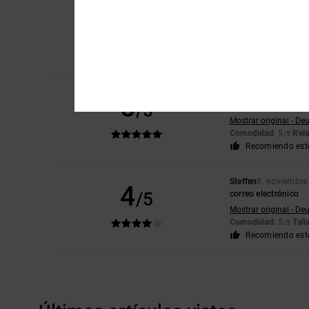
Pierre
5. abril 2026
5
/5
Satisfecho
Mostrar original - Fr
Comodidad
: 5
Rela
/5
Recomiendo est
Christian
14. enero 
5
/5
Perfecto
Mostrar original - De
Comodidad
: 5
Rela
/5
Recomiendo est
Steffen
8. noviembre
4
/5
correo electrónico
Mostrar original - De
Comodidad
: 5
Tall
/5
Recomiendo est