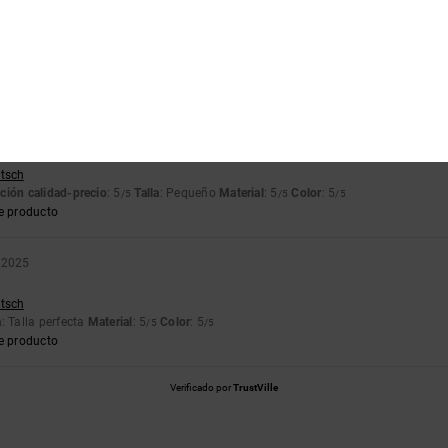
ançais
ción calidad-precio
: 5
Talla
: Talla perfecta
Material
: 4
Color
: 5
/5
/5
/5
e producto
2026
utsch
ción calidad-precio
: 5
Talla
: Pequeño
Material
: 5
Color
: 5
/5
/5
/5
e producto
 2025
utsch
a
: Talla perfecta
Material
: 5
Color
: 5
/5
/5
e producto
Verificado por
TrustVille