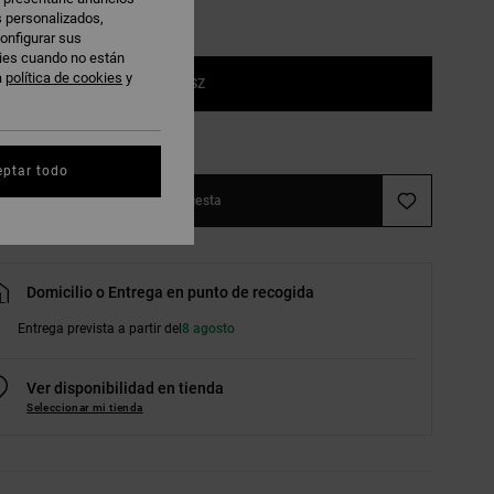
s personalizados,
onfigurar sus
kies cuando no están
a
política de cookies
y
1SZ
r guía de tallas
eptar todo
Añadir a la cesta
Domicilio o Entrega en punto de recogida
Entrega prevista a partir del
8 agosto
Ver disponibilidad en tienda
Seleccionar mi tienda