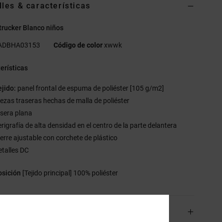
lles & características
trucker Blanco niños
ADBHA03153
Código de color
xwwk
erísticas
ejido:
panel frontal de espuma de poliéster [105 g/m2]
iezas traseras hechas de malla de poliéster
isera plana
erigrafía de alta densidad en el centro de la parte delantera
ierre ajustable con corchete de plástico
etalles DC
sición
[Tejido principal] 100% poliéster
os y Devoluciones