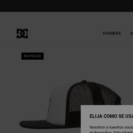
Pasar
a
la
información
del
producto
HOMBRE
NOVEDAD
ELIJA CÓMO SE US
Nosotros y nuestros socio
el dispositivo. Esta info