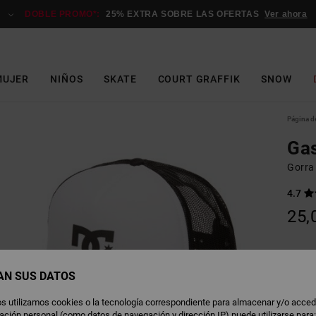
DOBLE PROMO*:
25% EXTRA SOBRE LAS OFERTAS
Ver ahora
MUJER
NIÑOS
SKATE
COURT GRAFFIK
SNOW
Página de
Gas
Gorra
4.7
25,
W
Color
AN SUS DATOS
s utilizamos cookies o la tecnología correspondiente para almacenar y/o acced
rmación personal (como datos de navegación y dirección IP) puede utilizarse para