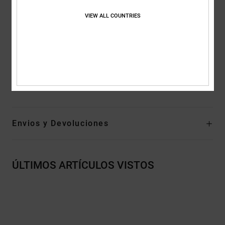
parte delantera del pie
VIEW ALL COUNTRIES
Plantilla Ortholite que aporta amortiguación
Suela intermedia Unilite™ para mayor sujeción y un confort
ligero
Composición
Parte superior: textil (MMF), Forro: textil, Suela:
EVA
Envios y Devoluciones
ÚLTIMOS ARTÍCULOS VISTOS