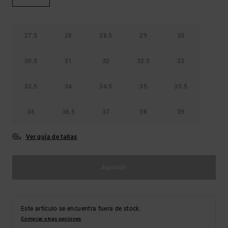
Bolsos &
respuestas a
Mochilas
las
preguntas
más
27.5
28
28.5
29
30
Carteras
frecuentes y
accede a
30.5
31
32
32.5
33
nuestro
formulario
de contacto.
33.5
34
34.5
35
35.5
Consultar
las FAQ
36
36.5
37
38
39
Ver guía de tallas
Agotado
Este artículo se encuentra fuera de stock.
Comprar otras opciones