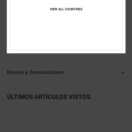
parte delantera del pie
VIEW ALL COUNTRIES
Plantilla Ortholite que aporta amortiguación
Suela intermedia Unilite™ para mayor sujeción y un confort
ligero
Composición
Parte superior: textil (MMF), Forro: textil, Suela:
EVA
Envios y Devoluciones
ÚLTIMOS ARTÍCULOS VISTOS