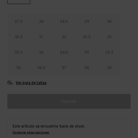
Bolsos &
respuestas a
Mochilas
las
preguntas
más
27.5
28
28.5
29
30
Carteras
frecuentes y
accede a
30.5
31
32
32.5
33
nuestro
formulario
de contacto.
33.5
34
34.5
35
35.5
Consultar
las FAQ
36
36.5
37
38
39
Ver guía de tallas
Agotado
Este artículo se encuentra fuera de stock.
Comprar otras opciones