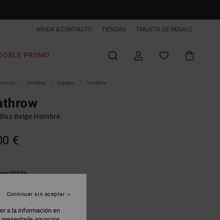
AYUDA & CONTACTO
TIENDAS
TARJETA DE REGALO
DOBLE PROMO
 inicio
Hombre
Zapatos
Sneakers
athrow
illas Beige Hombre
00 €
rey/white
Continuar sin aceptar
er a la información en
: presentarle anuncios