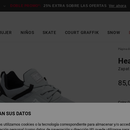
DOBLE PROMO*:
25% EXTRA SOBRE LAS OFERTAS
Ver ahora
MUJER
NIÑOS
SKATE
COURT GRAFFIK
SNOW
Página de
He
Zapat
85,
G
Color
AN SUS DATOS
s utilizamos cookies o la tecnología correspondiente para almacenar y/o acced
rmación personal (como datos de navegación y dirección IP) puede utilizarse para