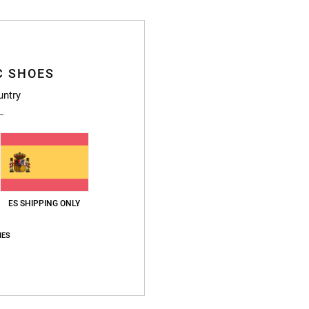
C SHOES
Deta
untry
Zapat
Style
Caract
ES SHIPPING ONLY
P
C
IES
R
delan
S
P