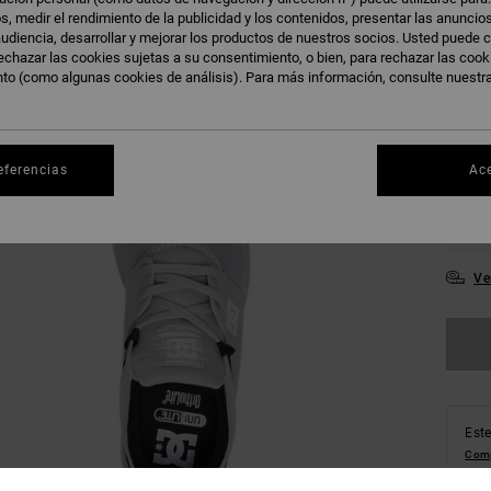
s, medir el rendimiento de la publicidad y los contenidos, presentar las anuncio
udiencia, desarrollar y mejorar los productos de nuestros socios. Usted puede c
echazar las cookies sujetas a su consentimiento, o bien, para rechazar las coo
36
nto (como algunas cookies de análisis). Para más información, consulte nuestr
39
43
eferencias
Ac
47
Ve
Este
Comp