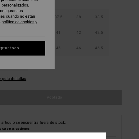
s personalizados,
onfigurar sus
kies cuando no están
36.5
37
37.5
38
38.5
a
política de cookies
y
40
40.5
41
42
42.5
44
44.5
45
46
46.5
eptar todo
48.5
r guía de tallas
Agotado
 artículo se encuentra fuera de stock.
rar otras opciones