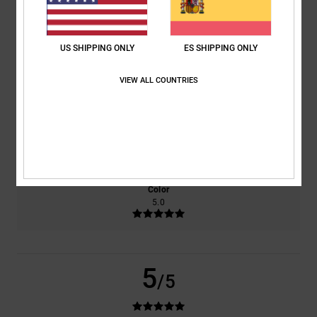
basado en
2 reseñas verificadas
desde marzo 2026
El 100% de nuestros clientes recomiendan este producto
US SHIPPING ONLY
ES SHIPPING ONLY
Comodidad
Relación calidad-precio
VIEW ALL COUNTRIES
5.0
4.5
Talla
Material
5.0
Demasiado pequeño
Demasiado grande
Color
5.0
5
/5