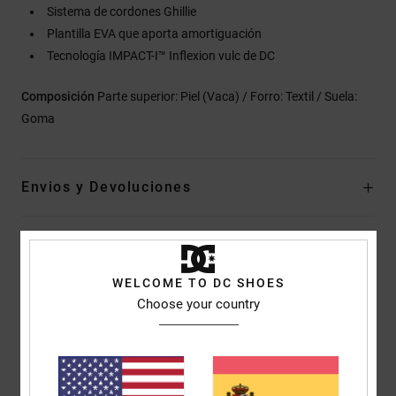
Sistema de cordones Ghillie
Plantilla EVA que aporta amortiguación
Tecnología IMPACT-I™ Inflexion vulc de DC
Composición
Parte superior: Piel (Vaca) / Forro: Textil / Suela:
Goma
Envios y Devoluciones
Reseñas de los clientes
WELCOME TO DC SHOES
Choose your country
Puntuación media
5.0
/5