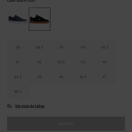
Black/gum
Color
Bolsos &
respuestas a
Mochilas
las
preguntas
más
Carteras
frecuentes y
accede a
nuestro
formulario
de contacto.
38
38.5
39
40
40.5
Consultar
41
42
42.5
43
44
las FAQ
44.5
45
46
46.5
47
48.5
Ver guía de tallas
Agotado