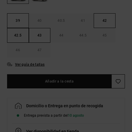
Bolsos &
respuestas a
Mochilas
las
preguntas
más
39
40
40.5
41
42
Carteras
frecuentes y
accede a
42.5
43
44
44.5
45
nuestro
formulario
de contacto.
46
47
Consultar
las FAQ
Ver guía de tallas
Añadir a la cesta
Domicilio o Entrega en punto de recogida
Entrega prevista a partir del
10 agosto
Ver disponibilidad en tienda