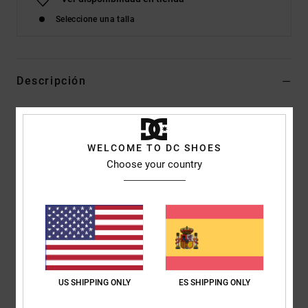
Seleccione una talla
Descripción
Nuestra colección de botas de snowboard ha sido creada
pensando en el rendimiento. Con cierre BOA® Fit System, botín
interior Response Liners I, II, o III, y plantilla Impact-ALG insoles
WELCOME TO DC SHOES
en todas las piezas de la gama. Todas las botas han sido
Choose your country
diseñadas para resultar cómodas nada más estrenarlas, para
que puedas disfrutar de la nieve desde el primer momento, sin
necesidad de sufrir los primeros días. Nuestras botas ofrecen
precisión técnica para cada modalidad, desde los detalles
esenciales de alta gama a los modelos más avanzados con
novedades especializadas.
US SHIPPING ONLY
ES SHIPPING ONLY