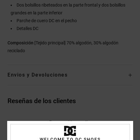
Dos bolsillos ribeteados en la parte frontal y dos bolsillos
grandes en la parte inferior
Parche de cuero DC en el pecho
Detalles DC
Composición
[Tejido principal] 70% algodón, 30% algodón
reciclado
Envios y Devoluciones
Reseñas de los clientes
Puntuación media
4.7
WELCOME TO DC SHOES