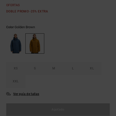
Bolsos &
respuestas a
OFERTAS
Mochilas
las
DOBLE PROMO -25% EXTRA
preguntas
más
Carteras
frecuentes y
Golden Brown
accede a
Color
nuestro
formulario
de contacto.
Consultar
las FAQ
XS
S
M
L
XL
XXL
Ver guía de tallas
Agotado