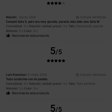
Imanol
3. marzo 2026
Compra verificada
Compré talla S, pero era muy grande, parecía más bien una talla M
Comodidad
: 5
Relación calidad-precio
: 5
Talla
: Demasiado grande
/5
/5
Material
: 5
Color
: 5
/5
/5
Recomiendo este producto
5
/5
Luis francisco
19. enero 2026
Compra verificada
Todo conforme con mi pedido
Comodidad
: 5
Relación calidad-precio
: 5
Talla
: Talla perfecta
/5
/5
Material
: 5
Color
: 5
/5
/5
Recomiendo este producto
5
/5