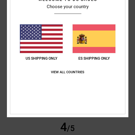
/5
Choose your country
basado en
3 reseñas verificadas
desde enero 2026
El 100% de nuestros clientes recomiendan este producto
Comodidad
Relación calidad-precio
5.0
5.0
US SHIPPING ONLY
ES SHIPPING ONLY
Talla
Material
5.0
VIEW ALL COUNTRIES
Demasiado pequeño
Demasiado grande
Color
5.0
4
/5