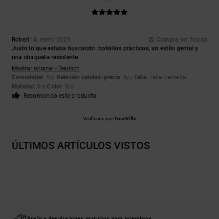
Robert
14. enero 2026
Compra verificada
Justo lo que estaba buscando: bolsillos prácticos, un estilo genial y
una chaqueta resistente
Mostrar original - Deutsch
Comodidad
: 5
Relación calidad-precio
: 5
Talla
: Talla perfecta
/5
/5
Material
: 5
Color
: 5
/5
/5
Recomiendo este producto
Verificado por
TrustVille
ÚLTIMOS ARTÍCULOS VISTOS
Envío y devoluciones gratuitos para miembros