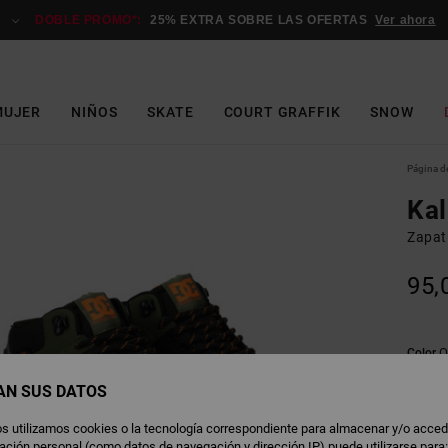
DOBLE PROMO*:
25% EXTRA SOBRE LAS OFERTAS
Ver ahora
MUJER
NIÑOS
SKATE
COURT GRAFFIK
SNOW
Página de
Kal
Zapat
95,
O
Color
AN SUS DATOS
s utilizamos cookies o la tecnología correspondiente para almacenar y/o acced
rmación personal (como datos de navegación y dirección IP) puede utilizarse para