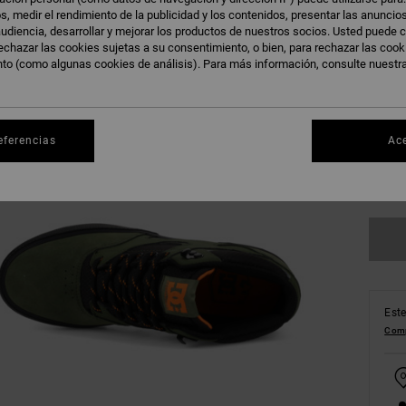
s, medir el rendimiento de la publicidad y los contenidos, presentar las anuncio
udiencia, desarrollar y mejorar los productos de nuestros socios. Usted puede c
echazar las cookies sujetas a su consentimiento, o bien, para rechazar las coo
38
nto (como algunas cookies de análisis). Para más información, consulte nuestr
42
46
eferencias
Ac
Ve
Este
Comp