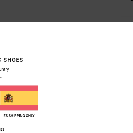
Deta
Zapati
Style
C SHOES
Caract
untry
T
[seg
M
Te
A
F
ES SHIPPING ONLY
L
P
IES