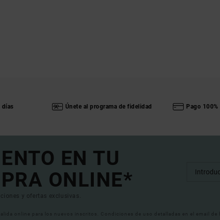
 días
Únete al programa de fidelidad
Pago 100% 
UENTO EN TU
PRA ONLINE*
ciones y ofertas exclusivas.
 valida online para los nuevos inscritos. Condiciones de uso detalladas en el email de