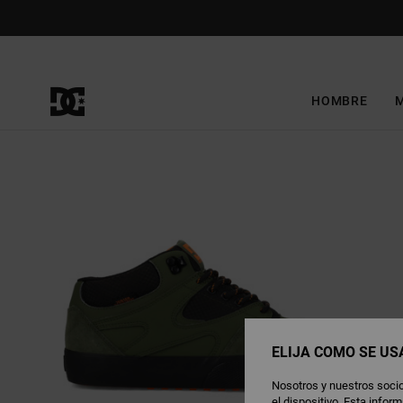
Pasar
a
la
información
del
producto
HOMBRE
ELIJA CÓMO SE US
Nosotros y nuestros socio
el dispositivo. Esta info