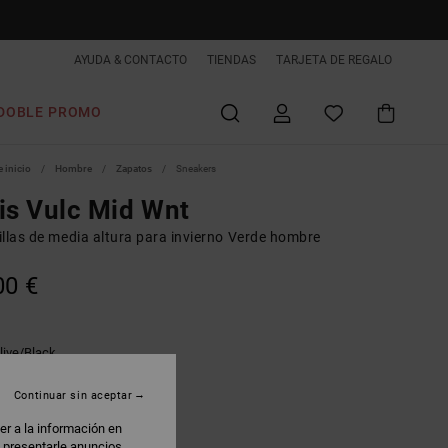
AYUDA & CONTACTO
TIENDAS
TARJETA DE REGALO
DOBLE PROMO
 inicio
Hombre
Zapatos
Sneakers
is Vulc Mid Wnt
illas de media altura para invierno Verde hombre
00 €
live/black
Continuar sin aceptar
er a la información en
: presentarle anuncios