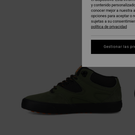
y contenido personalizado
conocer mejor a nuestra a
opciones para aceptar o r
sujetas a su consentimie
política de privacidad
Gestionar las pr