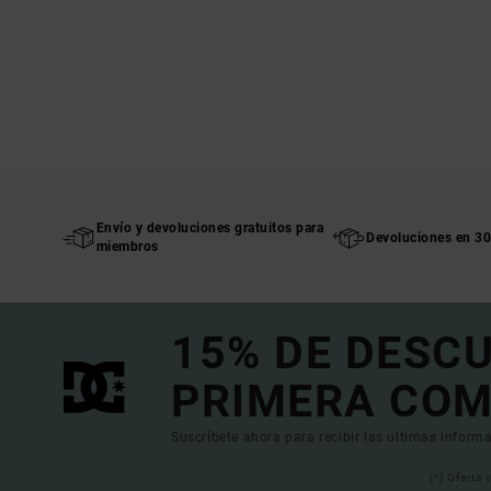
Envío y devoluciones gratuitos para
Devoluciones en 30
miembros
15% DE DESC
PRIMERA COM
Suscríbete ahora para recibir las ultimas informa
(*) Oferta