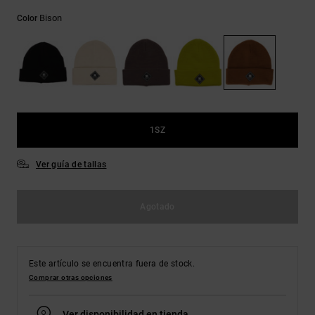
Bolsos &
respuestas a
Mochilas
Bison
Color
las
preguntas
más
Carteras
frecuentes y
accede a
nuestro
formulario
de contacto.
1SZ
Consultar
las FAQ
Ver guía de tallas
Agotado
Este artículo se encuentra fuera de stock.
Comprar otras opciones
Ver disponibilidad en tienda