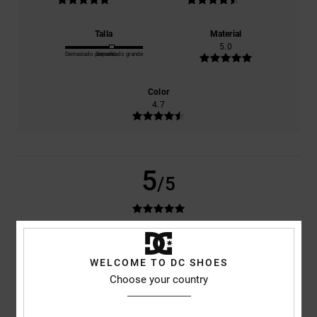
Talla
Material
5.0
Demasiado pequeño
Demasiado grande
Color
4.7
5
/5
Manfred
14. marzo 2026
Compra verificada
Muy suave y muy cálido, bonito logotipo y buena calidad
WELCOME TO DC SHOES
Mostrar original - Deutsch
Choose your country
Comodidad
: 5
Relación calidad-precio
: 5
Talla
: Talla perfecta
/5
/5
Material
: 5
Color
: 5
/5
/5