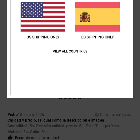
Recomiendo este producto
5
/5
US SHIPPING ONLY
ES SHIPPING ONLY
Javier
23. febrero 2026
Compra verificada
VIEW ALL COUNTRIES
Genial
Relación calidad-precio
: 5
Talla
: Talla perfecta
Material
: 5
Color
: 5
/5
/5
/5
Recomiendo este producto
5
/5
Pedro
13. enero 2026
Compra verificada
Calidad y precio, tal cual como la descripción e imagen
Comodidad
: 5
Relación calidad-precio
: 5
Talla
: Talla perfecta
/5
/5
Material
: 5
Color
: 5
/5
/5
Recomiendo este producto