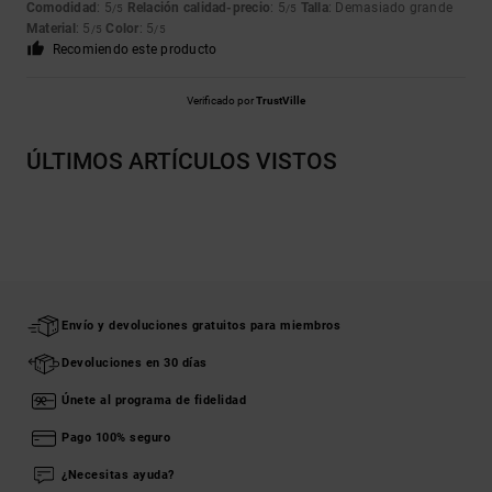
Comodidad
: 5
Relación calidad-precio
: 5
Talla
: Demasiado grande
/5
/5
Material
: 5
Color
: 5
/5
/5
Recomiendo este producto
Verificado por
TrustVille
ÚLTIMOS ARTÍCULOS VISTOS
Envío y devoluciones gratuitos para miembros
Devoluciones en 30 días
Únete al programa de fidelidad
Pago 100% seguro
¿Necesitas ayuda?