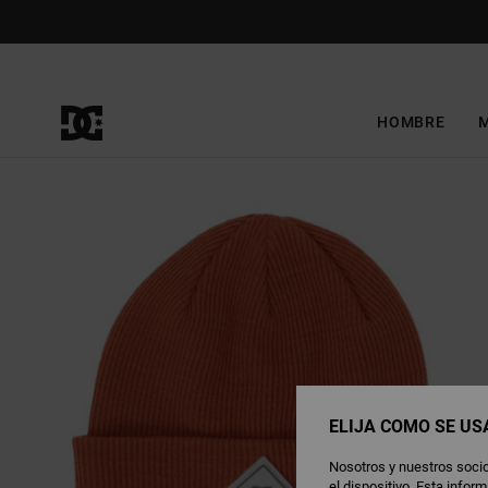
Pasar
a
la
información
del
producto
HOMBRE
ELIJA CÓMO SE US
Nosotros y nuestros socio
el dispositivo. Esta info