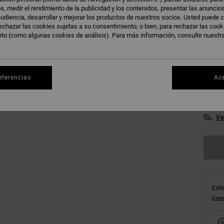
s, medir el rendimiento de la publicidad y los contenidos, presentar las anuncio
udiencia, desarrollar y mejorar los productos de nuestros socios. Usted puede c
A
Color
echazar las cookies sujetas a su consentimiento, o bien, para rechazar las coo
nto (como algunas cookies de análisis). Para más información, consulte nuestr
eferencias
Ac
Ve
Este
Comp