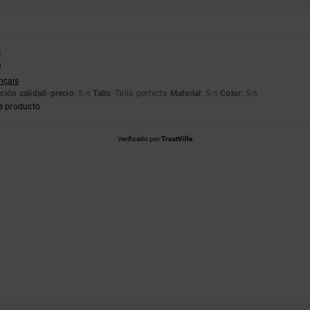
6
a
ançais
ción calidad-precio
: 5
Talla
: Talla perfecta
Material
: 5
Color
: 5
/5
/5
/5
e producto
Verificado por
TrustVille