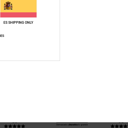
Envi
ES SHIPPING ONLY
IES
Puntuación media
5.0
/5
basado en
1 reseñas verificadas
desde julio 2026
El 100% de nuestros clientes recomiendan este producto
lación calidad-precio
Talla
Material
5.0
5.0
Demasiado pequeño
Demasiado grande