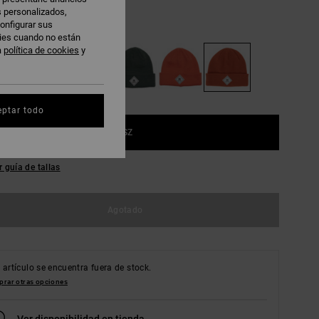
s personalizados,
onfigurar sus
uburn
kies cuando no están
a
política de cookies
y
eptar todo
1SZ
r guía de tallas
Agotado
 artículo se encuentra fuera de stock.
rar otras opciones
Ver disponibilidad en tienda