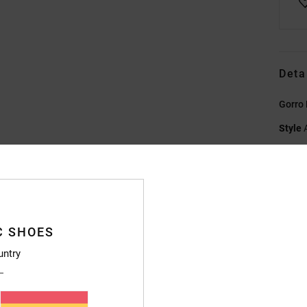
Deta
Gorro
Style
Caract
T
C
T
C SHOES
P
untry
D
Compo