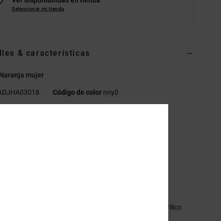
Seleccionar mi tienda
lles & características
 Naranja mujer
ADJHA03018
Código de color
nny0
erísticas
ejido:
hilo reciclado de polilana
aracterísticas del producto:
gorro con pliegue
ejido de canalé 1x1
arche de silicona en relieve centrado en el puño
etalles DC
sición
[Tejido principal] 60% poliéster reciclado, 40% acrílico