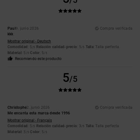
/5
Paul
9. junio 2026
Compra verificada
kkk
Mostrar original - Deutsch
Comodidad
: 5
Relación calidad-precio
: 5
Talla
: Talla perfecta
/5
/5
Material
: 5
Color
: 5
/5
/5
Recomiendo este producto
5
/5
Christophe
2. junio 2026
Compra verificada
Me encanta esta marca desde 1996
Mostrar original - Français
Comodidad
: 5
Relación calidad-precio
: 3
Talla
: Talla perfecta
/5
/5
Material
: 5
Color
: 5
/5
/5