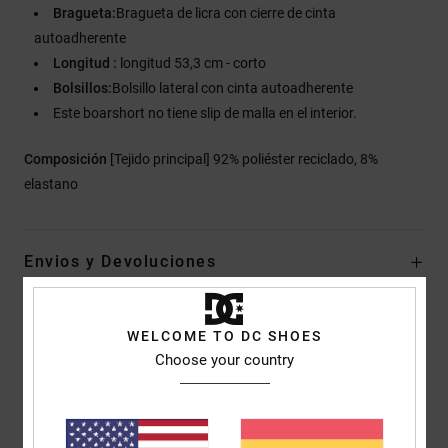
Bragueta:
Bragueta de licra con cierre de cinta
autoadherente
Longitud :
longitud 53,3 cm - corto
Bolsillos:
Bolsillo lateral con cinta autoadherente
Este boarshort no tiene slip de malla en el interior.
Composición
[Tejido principal] 92% poliéster reciclado, 8%
elastano
Envios y Devoluciones
WELCOME TO DC SHOES
Reseñas de los clientes
Choose your country
Puntuación media