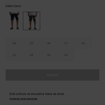
Bolsos &
respuestas a
Mochilas
Camo
Color
las
preguntas
más
Carteras
frecuentes y
accede a
nuestro
formulario
de contacto.
28
29
30
31
32
Consultar
las FAQ
33
34
36
38
Agotado
Este artículo se encuentra fuera de stock.
Comprar otras opciones