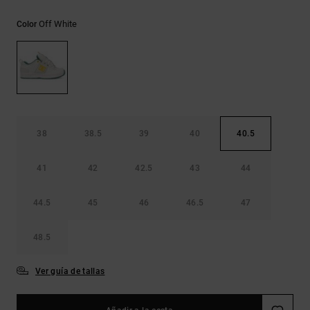
Bolsos &
respuestas a
Mochilas
las
Off White
Color
preguntas
más
Carteras
frecuentes y
accede a
nuestro
formulario
de contacto.
38
38.5
39
40
40.5
Consultar
las FAQ
41
42
42.5
43
44
44.5
45
46
46.5
47
48.5
Ver guía de tallas