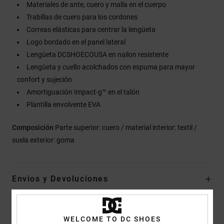
Materiales de ante, cuero y malla en el cuerpo
Trabillas de cuero para los cordones
Correas elásticas para centrar la lengüeta
Logo bordado en el panel lateral
Lengüeta DCSHOECOUSA en nailon resistente
Lengüeta y cuello acolchados con espuma para mayor
confort y sujeción
Amortiguación Impact-g‎™ en el talón
Plantilla envolvente EVA
Composición
Parte superior: cuero / material interior: textil /
suela exterior: goma
Envios y Devoluciones
Reseñas de los clientes
WELCOME TO DC SHOES