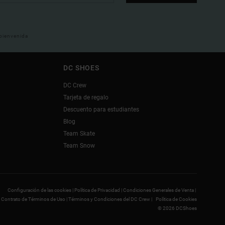
 bienvenida
DC SHOES
DC Crew
Tarjeta de regalo
Descuento para estudiantes
Blog
Team Skate
Team Snow
Configuración de las cookies |
Política de Privacidad |
Condiciones Generales de Venta |
Contrato de Términos de Uso |
Términos y Condiciones del DC Crew |
Política de Cookies
© 2026 DCShoes