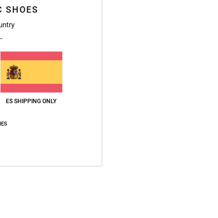
Deta
C SHOES
untry
Dcshoe
Homb
Style
Caract
C
ES SHIPPING ONLY
L
E
IES
E
Compo
exteri
Envi