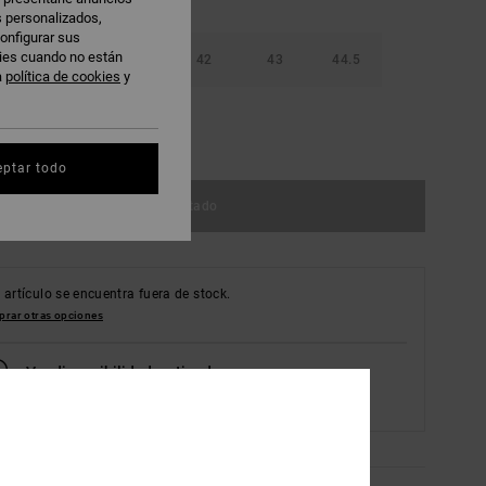
s personalizados,
onfigurar sus
kies cuando no están
39
40.5
42
43
44.5
a
política de cookies
y
47
48.5
eptar todo
Agotado
 artículo se encuentra fuera de stock.
rar otras opciones
Ver disponibilidad en tienda
Seleccione una talla