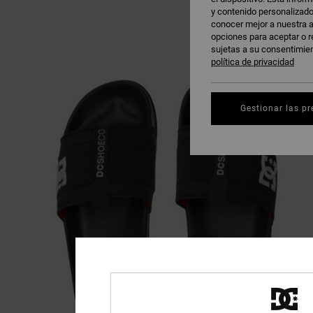
y contenido personalizado
conocer mejor a nuestra a
opciones para aceptar o r
sujetas a su consentimie
política de privacidad
Gestionar las pr