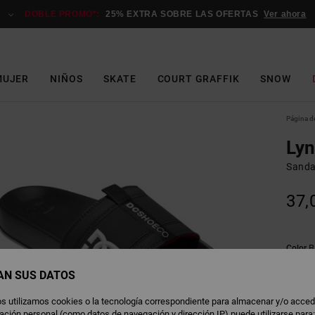
DOBLE PROMO*:
25% EXTRA SOBRE LAS OFERTAS
Ver ahora
MUJER
NIÑOS
SKATE
COURT GRAFFIK
SNOW
Página de
Lyn
Sanda
37,
B
Color
AN SUS DATOS
s utilizamos cookies o la tecnología correspondiente para almacenar y/o acced
rmación personal (como datos de navegación y dirección IP) puede utilizarse para