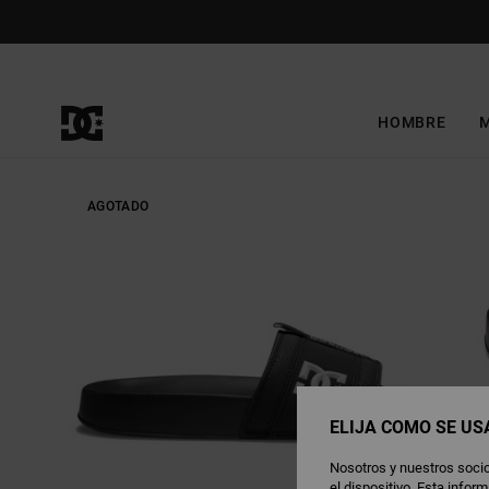
Pasar
a
la
información
del
producto
HOMBRE
AGOTADO
ELIJA CÓMO SE US
Nosotros y nuestros socio
el dispositivo. Esta info