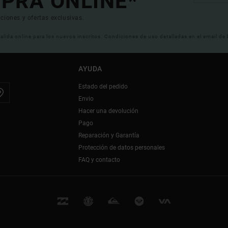
PRA ONLINE*
ciones y ofertas exclusivas.
 valida online para los nuevos inscritos. Condiciones de uso detalladas en el email de
AYUDA
Estado del pedido
Envio
Hacer una devolución
Pago
Reparación y Garantía
Protección de datos personales
FAQ y contacto