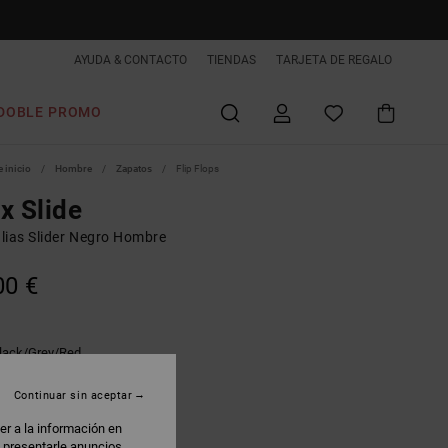
AYUDA & CONTACTO
TIENDAS
TARJETA DE REGALO
DOBLE PROMO
 inicio
Hombre
Zapatos
Flip Flops
x Slide
lias Slider Negro Hombre
00 €
lack/grey/red
Continuar sin aceptar
er a la información en
: presentarle anuncios