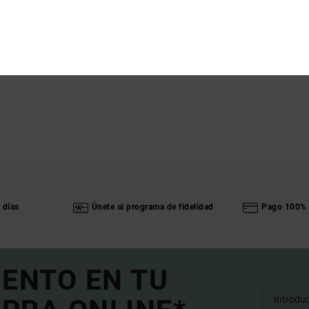
 días
Únete al programa de fidelidad
Pago 100% 
UENTO EN TU