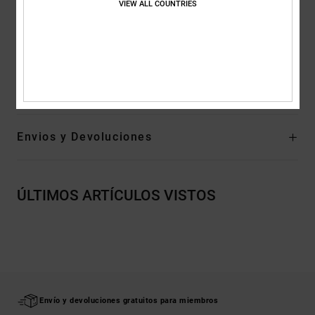
VIEW ALL COUNTRIES
Interior envolvente EVA
Dibujo Pill Pattern de marca registrada por DC
Composición
Parte superior: cuero / material interior: textil /
suela exterior: goma
Envios y Devoluciones
ÚLTIMOS ARTÍCULOS VISTOS
Envío y devoluciones gratuitos para miembros