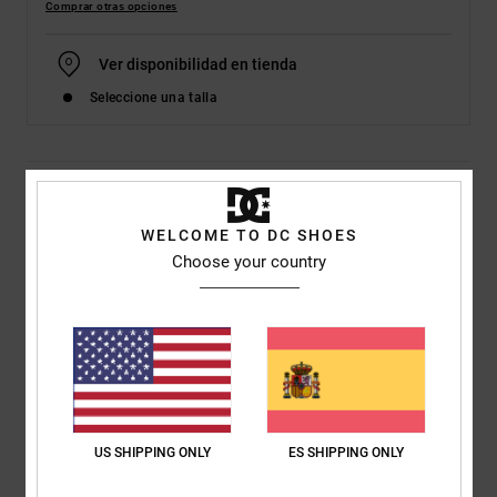
Comprar otras opciones
Ver disponibilidad en tienda
Seleccione una talla
Detalles & características
WELCOME TO DC SHOES
Zapatos de cuero Gris Niños
Choose your country
Style
ADBS100269
Código de color
xssn
Características
Parte superior de cuero, nubuck, gamuza o malla
logo de TPR moldeado en el panel lateral
Lengüeta y cuello acolchados con espuma para mayor
US SHIPPING ONLY
ES SHIPPING ONLY
confort y sujeción
Tejido interior de malla, mayor confort