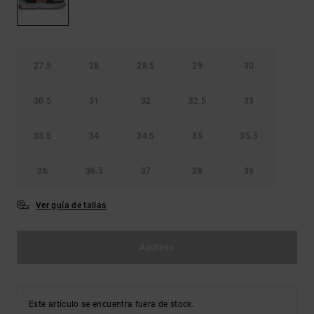
Bolsos &
respuestas a
Mochilas
las
preguntas
más
Carteras
frecuentes y
27.5
28
28.5
29
30
accede a
nuestro
formulario
30.5
31
32
32.5
33
de contacto.
33.5
34
34.5
35
35.5
Consultar
las FAQ
36
36.5
37
38
39
Ver guía de tallas
Agotado
Este artículo se encuentra fuera de stock.