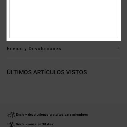
Suela exterior de goma adherente resistente a la abrasión
Dibujo de la marca registrada DC en la huella
Composición
Empeine: Textil / Forro: Textil / Suela: Goma
Envios y Devoluciones
ÚLTIMOS ARTÍCULOS VISTOS
Envío y devoluciones gratuitos para miembros
Devoluciones en 30 días