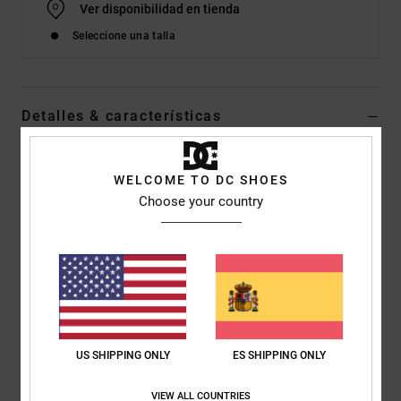
Ver disponibilidad en tienda
Seleccione una talla
Detalles & características
Dcshoes ADYS100772</br>Manteca 4 Atmos - Zapatillas para
Hombre
WELCOME TO DC SHOES
Choose your country
Style
ADYS100772
Código de color
ddm2
Características
Cuerpo:
Cuerpo en materiales de denim y ante
Cuello y lengüeta cómodos, acolchados con espuma
Tejido interior de malla, mayor confort
Logos con bordado custom en la lengüeta
US SHIPPING ONLY
ES SHIPPING ONLY
Logos con bordado custom en el panel lateral
VIEW ALL COUNTRIES
Interior envolvente EVA