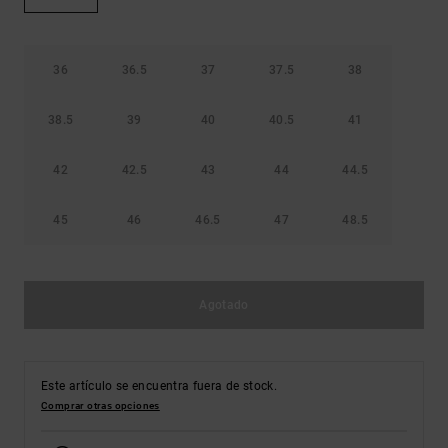
Bolsos &
respuestas a
Mochilas
las
preguntas
más
36
36.5
37
37.5
38
Carteras
frecuentes y
accede a
38.5
39
40
40.5
41
nuestro
formulario
de contacto.
42
42.5
43
44
44.5
Consultar
las FAQ
45
46
46.5
47
48.5
Agotado
Este artículo se encuentra fuera de stock.
Comprar otras opciones