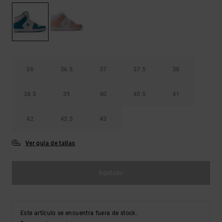
Bolsos &
respuestas a
Mochilas
las
preguntas
más
Carteras
frecuentes y
accede a
nuestro
36
36.5
37
37.5
38
formulario
de contacto.
38.5
39
40
40.5
41
Consultar
las FAQ
42
42.5
43
Ver guía de tallas
Agotado
Este artículo se encuentra fuera de stock.