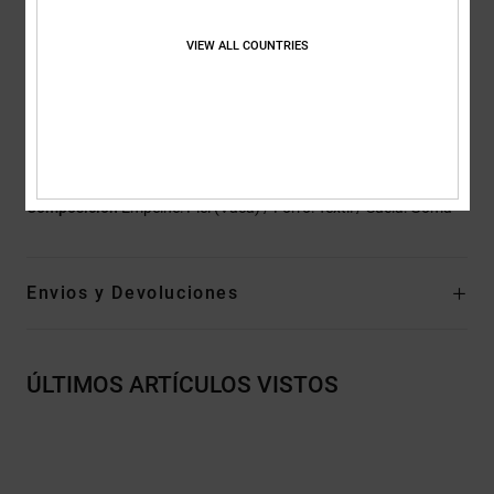
Correas:
correas para centrar la lengüeta
Tejido interior:
Tejido interior de malla para mayor confort
VIEW ALL COUNTRIES
Interior envolvente EVA
Marca:
diseño DC marcado en la huella
Otras características: logo soldado por alta frecuencia en el
panel lateral
Composición
Empeine: Piel (Vaca) / Forro: Textil / Suela: Goma
Envios y Devoluciones
ÚLTIMOS ARTÍCULOS VISTOS